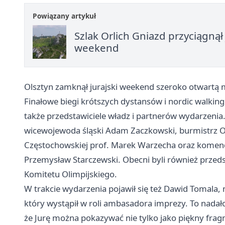
Powiązany artykuł
Szlak Orlich Gniazd przyciągną
weekend
Olsztyn zamknął jurajski weekend szeroko otwartą 
Finałowe biegi krótszych dystansów i nordic walking
także przedstawiciele władz i partnerów wydarzeni
wicewojewoda śląski Adam Zaczkowski, burmistrz Ol
Częstochowskiej prof. Marek Warzecha oraz komend
Przemysław Starczewski. Obecni byli również przedst
Komitetu Olimpijskiego.
W trakcie wydarzenia pojawił się też Dawid Tomala, 
który wystąpił w roli ambasadora imprezy. To nadał
że Jurę można pokazywać nie tylko jako piękny frag