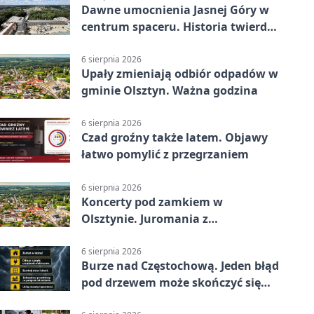
Dawne umocnienia Jasnej Góry w
centrum spaceru. Historia twierdzy
z nowej perspektywy
6 sierpnia 2026
Upały zmieniają odbiór odpadów w
gminie Olsztyn. Ważna godzina
6 sierpnia 2026
Czad groźny także latem. Objawy
łatwo pomylić z przegrzaniem
6 sierpnia 2026
Koncerty pod zamkiem w
Olsztynie. Juromania z
mappingiem i efektami
6 sierpnia 2026
Burze nad Częstochową. Jeden błąd
pod drzewem może skończyć się
tragedią