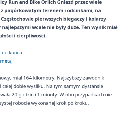
icy Run and Bike Orlich Gniazd przez wiele
że z pagórkowatym terenem i odcinkami, na
 Częstochowie pierwszych biegaczy i kolarzy
y najlepszymi wcale nie były duże. Ten wynik miał
ści i cierpliwości.
i do końca
 metą
owy, miał 164 kilometry. Najszybszy zawodnik
l całej dobie wysiłku. Na tym samym dystansie
bowała 20 godzin i 1 minuty. W obu przypadkach nie
rzystej robocie wykonanej krok po kroku.