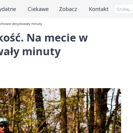
ydatne
Ciekawe
Zobacz
Kontakt
stochowie decydowały minuty
 kość. Na mecie w
wały minuty