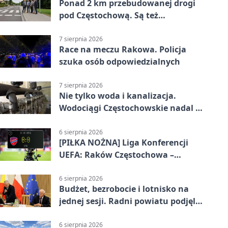
Ponad 2 km przebudowanej drogi
pod Częstochową. Są też
bezpieczniejsze przejścia
7 sierpnia 2026
Race na meczu Rakowa. Policja
szuka osób odpowiedzialnych
7 sierpnia 2026
Nie tylko woda i kanalizacja.
Wodociągi Częstochowskie nadal w
systemie EMAS
6 sierpnia 2026
[PIŁKA NOŻNA] Liga Konferencji
UEFA: Raków Częstochowa –
Hammarby FF 0:0 w pierwszym
meczu III rundy eliminacji
6 sierpnia 2026
Budżet, bezrobocie i lotnisko na
jednej sesji. Radni powiatu podjęli
decyzje
6 sierpnia 2026