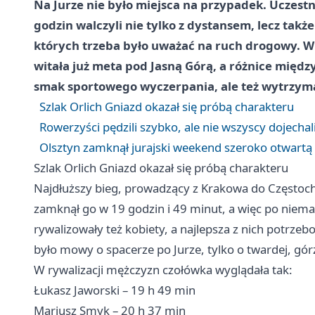
Na Jurze nie było miejsca na przypadek. Uczestn
godzin walczyli nie tylko z dystansem, lecz tak
których trzeba było uważać na ruch drogowy. W
witała już meta pod Jasną Górą, a różnice międz
smak sportowego wyczerpania, ale też wytrzymało
Szlak Orlich Gniazd okazał się próbą charakteru
Rowerzyści pędzili szybko, ale nie wszyscy dojechal
Olsztyn zamknął jurajski weekend szeroko otwartą
Szlak Orlich Gniazd okazał się próbą charakteru
Najdłuższy bieg, prowadzący z
Krakowa
do Częstoch
zamknął go w 19 godzin i 49 minut, a więc po niema
rywalizowały też kobiety, a najlepsza z nich potrze
było mowy o spacerze po Jurze, tylko o twardej, gó
W rywalizacji mężczyzn czołówka wyglądała tak:
Łukasz Jaworski – 19 h 49 min
Mariusz Smyk – 20 h 37 min