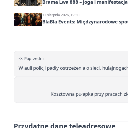
Brama Lwa 888 – joga i manifestacja
12 sierpnia 2026, 19:30
BlaBla Events: Międzynarodowe spo
<< Poprzedni
W auli policji padły ostrzeżenia o sieci, hulajnoga
Kosztowna pułapka przy pracach z
Przydatne dane teleadresowe