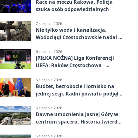
Race na meczu Rakowa. Policja
szuka osób odpowiedzialnych
7 sierpnia 2026
Nie tylko woda i kanalizacja.
Wodociągi Częstochowskie nadal w
systemie EMAS
6 sierpnia 2026
[PIŁKA NOŻNA] Liga Konferencji
UEFA: Raków Częstochowa –
Hammarby FF 0:0 w pierwszym
meczu III rundy eliminacji
6 sierpnia 2026
Budżet, bezrobocie i lotnisko na
jednej sesji. Radni powiatu podjęli
decyzje
6 sierpnia 2026
Dawne umocnienia Jasnej Góry w
centrum spaceru. Historia twierdzy
z nowej perspektywy
6 sierpnia 2026