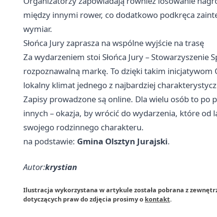
Organizatorzy zapowiadają również losowanie nagród
między innymi rower, co dodatkowo podkręca zainte
wymiar.
Słońca Jury zaprasza na wspólne wyjście na trasę
Za wydarzeniem stoi Słońca Jury – Stowarzyszenie 
rozpoznawalną markę. To dzięki takim inicjatywom
lokalny klimat jednego z najbardziej charakterystycz
Zapisy prowadzone są online. Dla wielu osób to po 
innych – okazja, by wrócić do wydarzenia, które od la
swojego rodzinnego charakteru.
na podstawie:
Gmina Olsztyn Jurajski
.
Autor:
krystian
Ilustracja wykorzystana w artykule została pobrana z zewnętrz
dotyczących praw do zdjęcia prosimy o
kontakt
.