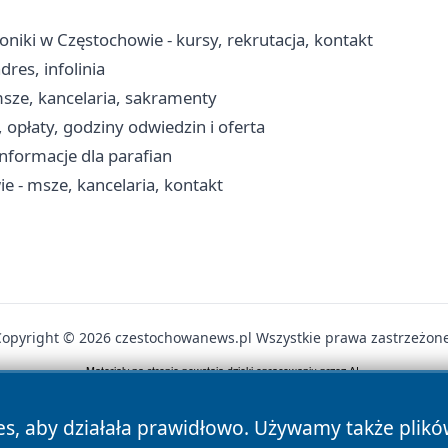
niki w Częstochowie - kursy, rekrutacja, kontakt
res, infolinia
msze, kancelaria, sakramenty
opłaty, godziny odwiedzin i oferta
 informacje dla parafian
e - msze, kancelaria, kontakt
Copyright © 2026 czestochowanews.pl Wszystkie prawa zastrzeżone
News
Autorzy
Polityka Prywatności
Polityka Cookie
es, aby działała prawidłowo. Używamy także plik