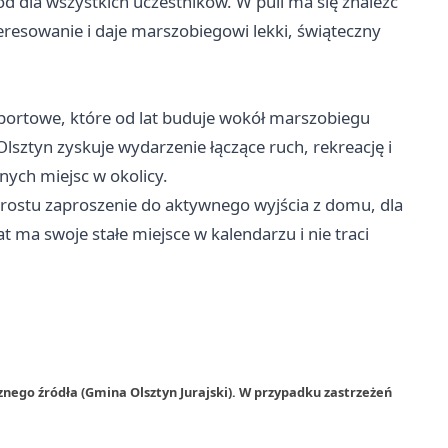
 dla wszystkich uczestników. W puli ma się znaleźć
resowanie i daje marszobiegowi lekki, świąteczny
Sportowe, które od lat buduje wokół marszobiegu
Olsztyn
zyskuje wydarzenie łączące ruch, rekreację i
nych miejsc w okolicy.
prostu zaproszenie do aktywnego wyjścia z domu, dla
t ma swoje stałe miejsce w kalendarzu i nie traci
nego źródła (Gmina Olsztyn Jurajski). W przypadku zastrzeżeń