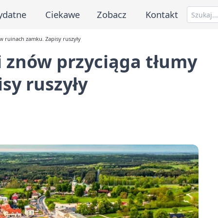
ydatne
Ciekawe
Zobacz
Kontakt
w ruinach zamku. Zapisy ruszyły
i znów przyciąga tłumy
sy ruszyły