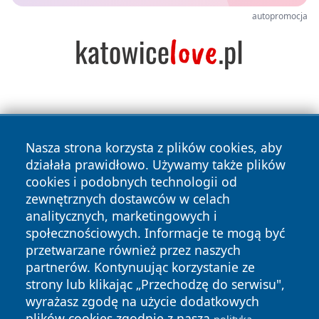
autopromocja
Nasza strona korzysta z plików cookies, aby
działała prawidłowo. Używamy także plików
cookies i podobnych technologii od
Copyright © 2026 czestochowanews.pl Wszystkie prawa
zewnętrznych dostawców w celach
zastrzeżone.
analitycznych, marketingowych i
społecznościowych. Informacje te mogą być
przetwarzane również przez naszych
Polityka
Polityka
News
Autorzy
partnerów. Kontynuując korzystanie ze
Prywatności
Cookies
strony lub klikając „Przechodzę do serwisu",
wyrażasz zgodę na użycie dodatkowych
cześć
plików cookies zgodnie z naszą