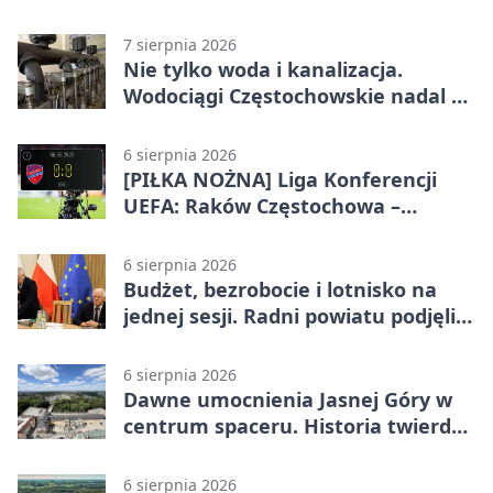
7 sierpnia 2026
Nie tylko woda i kanalizacja.
Wodociągi Częstochowskie nadal w
systemie EMAS
6 sierpnia 2026
[PIŁKA NOŻNA] Liga Konferencji
UEFA: Raków Częstochowa –
Hammarby FF 0:0 w pierwszym
meczu III rundy eliminacji
6 sierpnia 2026
Budżet, bezrobocie i lotnisko na
jednej sesji. Radni powiatu podjęli
decyzje
6 sierpnia 2026
Dawne umocnienia Jasnej Góry w
centrum spaceru. Historia twierdzy
z nowej perspektywy
6 sierpnia 2026