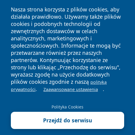
Nasza strona korzysta z plików cookies, aby
działała prawidłowo. Używamy także plików
cookies i podobnych technologii od
Copyright © 2026 czestochowanews.pl Wszystkie prawa
zewnętrznych dostawców w celach
zastrzeżone.
analitycznych, marketingowych i
społecznościowych. Informacje te mogą być
przetwarzane również przez naszych
Polityka
Polityka
News
Autorzy
partnerów. Kontynuując korzystanie ze
Prywatności
Cookies
strony lub klikając „Przechodzę do serwisu",
wyrażasz zgodę na użycie dodatkowych
cześć
plików cookies zgodnie z naszą
polityką
.
.
prywatności
Zaawansowane ustawienia
Polityka Cookies
Przejdź do serwisu