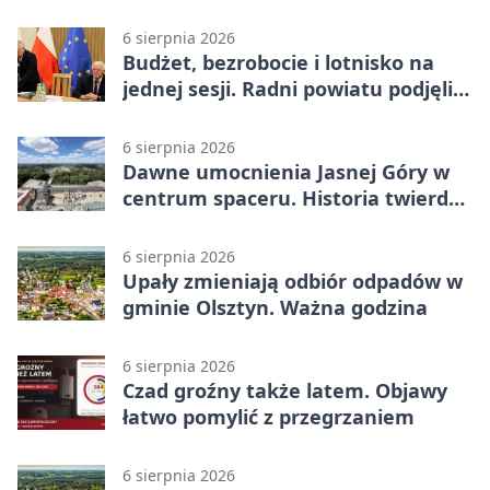
Hammarby FF 0:0 w pierwszym
meczu III rundy eliminacji
6 sierpnia 2026
Budżet, bezrobocie i lotnisko na
jednej sesji. Radni powiatu podjęli
decyzje
6 sierpnia 2026
Dawne umocnienia Jasnej Góry w
centrum spaceru. Historia twierdzy
z nowej perspektywy
6 sierpnia 2026
Upały zmieniają odbiór odpadów w
gminie Olsztyn. Ważna godzina
6 sierpnia 2026
Czad groźny także latem. Objawy
łatwo pomylić z przegrzaniem
6 sierpnia 2026