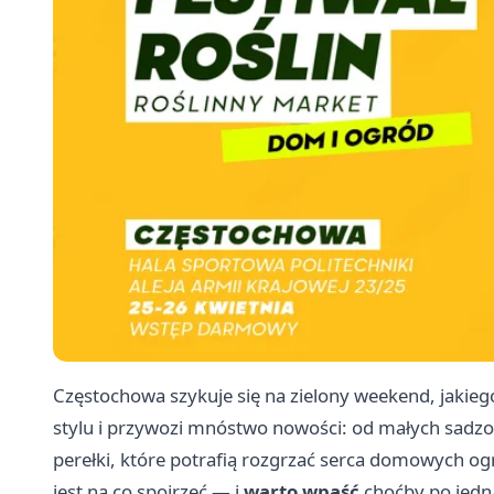
Częstochowa szykuje się na zielony weekend, jakieg
stylu i przywozi mnóstwo nowości: od małych sadzon
perełki, które potrafią rozgrzać serca domowych ogr
jest na co spojrzeć — i
warto wpaść
choćby po jedną