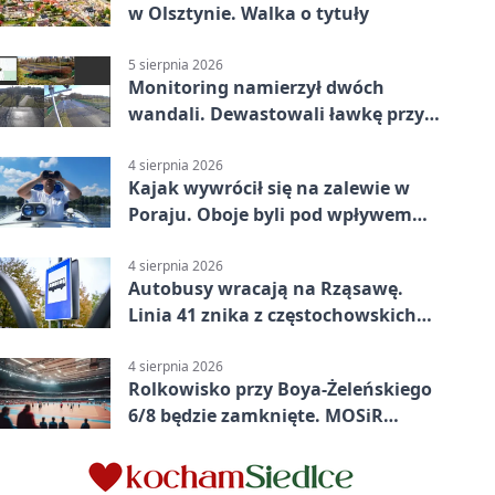
w Olsztynie. Walka o tytuły
5 sierpnia 2026
Monitoring namierzył dwóch
wandali. Dewastowali ławkę przy
Skwerze Solidarności
4 sierpnia 2026
Kajak wywrócił się na zalewie w
Poraju. Oboje byli pod wpływem
alkoholu
4 sierpnia 2026
Autobusy wracają na Rząsawę.
Linia 41 znika z częstochowskich
ulic
4 sierpnia 2026
Rolkowisko przy Boya-Żeleńskiego
6/8 będzie zamknięte. MOSiR
podaje powód