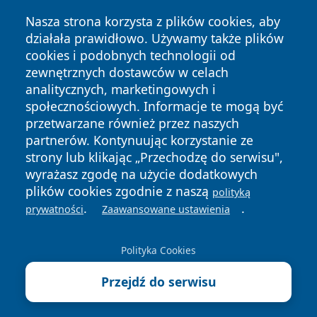
Nasza strona korzysta z plików cookies, aby
działała prawidłowo. Używamy także plików
cookies i podobnych technologii od
Copyright © 2026 czestochowanews.pl Wszystkie prawa
zewnętrznych dostawców w celach
zastrzeżone.
analitycznych, marketingowych i
społecznościowych. Informacje te mogą być
przetwarzane również przez naszych
Polityka
Polityka
News
Autorzy
partnerów. Kontynuując korzystanie ze
Prywatności
Cookies
strony lub klikając „Przechodzę do serwisu",
wyrażasz zgodę na użycie dodatkowych
cześć
plików cookies zgodnie z naszą
polityką
.
.
prywatności
Zaawansowane ustawienia
Polityka Cookies
Przejdź do serwisu