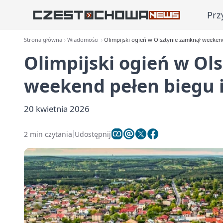
Prz
Strona główna
Wiadomości
Olimpijski ogień w Olsztynie zamknął weeken
Olimpijski ogień w Ol
weekend pełen biegu 
20 kwietnia 2026
2 min czytania
Udostępnij