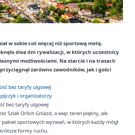
iał w sobie coś więcej niż sportową metę.
knęło dwa dni rywalizacji, w których uczestnicy
łasnymi możliwościami. Na starcie i na trasach
 przyciągnął zarówno zawodników, jak i gości
ość bez taryfy ulgowej
ijczyk i organizatorzy
ść bez taryfy ulgowej
z Szlak Orlich Gniazd, a więc teren piękny, ale
ły pakiet sportowych wyzwań, w których każdy mógł
 krótsze formy ruchu.