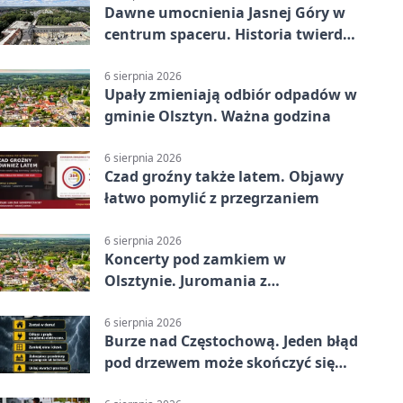
Dawne umocnienia Jasnej Góry w
centrum spaceru. Historia twierdzy
z nowej perspektywy
6 sierpnia 2026
Upały zmieniają odbiór odpadów w
gminie Olsztyn. Ważna godzina
6 sierpnia 2026
Czad groźny także latem. Objawy
łatwo pomylić z przegrzaniem
6 sierpnia 2026
Koncerty pod zamkiem w
Olsztynie. Juromania z
mappingiem i efektami
6 sierpnia 2026
Burze nad Częstochową. Jeden błąd
pod drzewem może skończyć się
tragedią