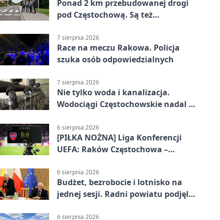
Ponad 2 km przebudowanej drogi
pod Częstochową. Są też
bezpieczniejsze przejścia
7 sierpnia 2026
Race na meczu Rakowa. Policja
szuka osób odpowiedzialnych
7 sierpnia 2026
Nie tylko woda i kanalizacja.
Wodociągi Częstochowskie nadal w
systemie EMAS
6 sierpnia 2026
[PIŁKA NOŻNA] Liga Konferencji
UEFA: Raków Częstochowa –
Hammarby FF 0:0 w pierwszym
meczu III rundy eliminacji
6 sierpnia 2026
Budżet, bezrobocie i lotnisko na
jednej sesji. Radni powiatu podjęli
decyzje
6 sierpnia 2026