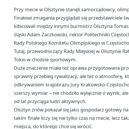
Przy mecie w Olsztynie stanęli samorządowcy, olimpi
Finałowi zmagania przyglądali się przedstawiciele
kibicowali między innymi burmistrz
Olsztyna
Tomasz
śląski Adam Zaczkowski, rektor Politechniki Często
Rady Polskiego Komitetu Olimpijskiego w Częstoch
Tutaj, przewodniczący Rady Miejskiej w Olsztynie Raf
Tokio w chodzie sportowym.
Duże znaczenie miała też oprawa przygotowana przez 
sprawny przebieg rywalizacji, ale też o atmosferę, k
odkrywaniem krajobrazu Jury Krakowsko-Częstochow
szerszy wymiar – nie chodziło wyłącznie o wynik, ale 
od lat przyciąga ludzi aktywnych.
Olsztyn znów pokazał się jako gospodarz gotowy na
takim finale liczy się nie tylko czas na mecie, lecz 
miejsca, do którego chce się wrócić.