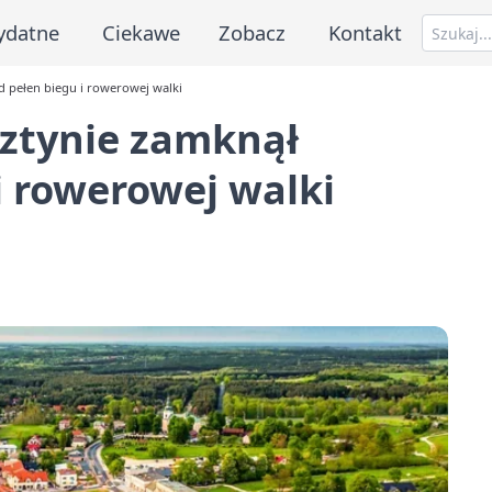
ydatne
Ciekawe
Zobacz
Kontakt
d pełen biegu i rowerowej walki
sztynie zamknął
i rowerowej walki