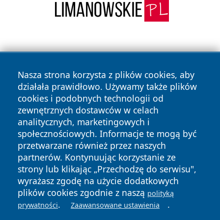
Nasza strona korzysta z plików cookies, aby
działała prawidłowo. Używamy także plików
cookies i podobnych technologii od
Copyright © 2026 czestochowanews.pl Wszystkie prawa
zewnętrznych dostawców w celach
zastrzeżone.
analitycznych, marketingowych i
społecznościowych. Informacje te mogą być
przetwarzane również przez naszych
Polityka
Polityka
News
Autorzy
partnerów. Kontynuując korzystanie ze
Prywatności
Cookies
strony lub klikając „Przechodzę do serwisu",
wyrażasz zgodę na użycie dodatkowych
cześć
plików cookies zgodnie z naszą
polityką
.
.
prywatności
Zaawansowane ustawienia