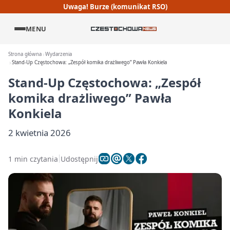
Uwaga! Burze (komunikat RSO)
MENU
Strona główna
Wydarzenia
Stand-Up Częstochowa: „Zespół komika drażliwego” Pawła Konkiela
Stand-Up Częstochowa: „Zespół
komika drażliwego” Pawła
Konkiela
2 kwietnia 2026
1 min czytania
Udostępnij