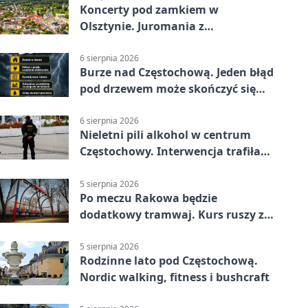
Koncerty pod zamkiem w
Olsztynie. Juromania z
mappingiem i efektami
6 sierpnia 2026
Burze nad Częstochową. Jeden błąd
pod drzewem może skończyć się
tragedią
6 sierpnia 2026
Nieletni pili alkohol w centrum
Częstochowy. Interwencja trafiła
na policję
5 sierpnia 2026
Po meczu Rakowa będzie
dodatkowy tramwaj. Kurs ruszy ze
Stadionu Raków
5 sierpnia 2026
Rodzinne lato pod Częstochową.
Nordic walking, fitness i bushcraft