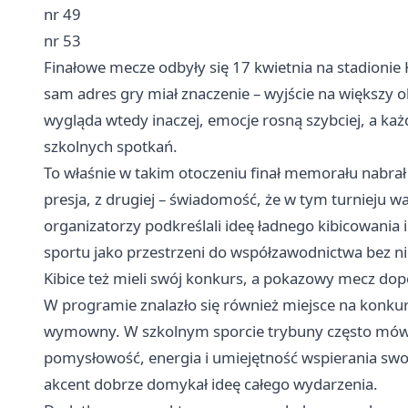
nr 49
nr 53
Finałowe mecze odbyły się 17 kwietnia na stadioni
sam adres gry miał znaczenie – wyjście na większy o
wygląda wtedy inaczej, emocje rosną szybciej, a każ
szkolnych spotkań.
To właśnie w takim otoczeniu finał memorału nabrał 
presja, z drugiej – świadomość, że w tym turnieju 
organizatorzy podkreślali ideę ładnego kibicowania i
sportu jako przestrzeni do współzawodnictwa bez ni
Kibice też mieli swój konkurs, a pokazowy mecz dope
W programie znalazło się również miejsce na konkurs 
wymowny. W szkolnym sporcie trybuny często mówią 
pomysłowość, energia i umiejętność wspierania swo
akcent dobrze domykał ideę całego wydarzenia.