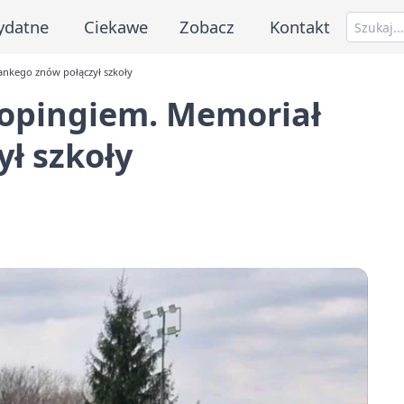
ydatne
Ciekawe
Zobacz
Kontakt
ankego znów połączył szkoły
 dopingiem. Memoriał
ł szkoły