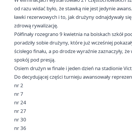
od razu widać było, że stawką nie jest jedynie awa
ławki rezerwowych i to, jak drużyny odnajdywały się
zdrową rywalizację.
Półfinały rozegrano 9 kwietnia na boiskach szkół pod
poradziły sobie drużyny, które już wcześniej pokaz
ścisłego finału, a po drodze wyraźnie zaznaczyły, że w
spokój pod presją.
Osiem drużyn w finale i jeden dzień na stadionie Vict
Do decydującej części turnieju awansowały repreze
nr 2
nr 7
nr 24
nr 27
nr 30
nr 36