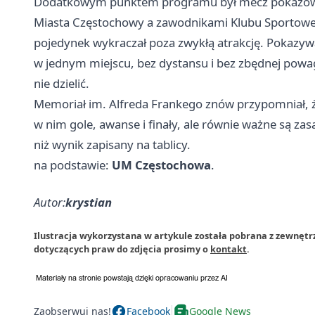
Dodatkowym punktem programu był mecz pokazowy 
Miasta Częstochowy a zawodnikami Klubu Sportowe
pojedynek wykraczał poza zwykłą atrakcję. Pokazywa
w jednym miejscu, bez dystansu i bez zbędnej powag
nie dzielić.
Memoriał im. Alfreda Frankego znów przypomniał, ż
w nim gole, awanse i finały, ale równie ważne są za
niż wynik zapisany na tablicy.
na podstawie:
UM Częstochowa
.
Autor:
krystian
Ilustracja wykorzystana w artykule została pobrana z zewnęt
dotyczących praw do zdjęcia prosimy o
kontakt
.
Zaobserwuj nas!
Facebook
Google News