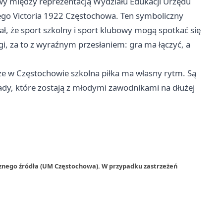
między reprezentacją Wydziału Edukacji Urzędu
go Victoria 1922 Częstochowa. Ten symboliczny
ł, że sport szkolny i sport klubowy mogą spotkać się
i, za to z wyraźnym przesłaniem: gra ma łączyć, a
e w Częstochowie szkolna piłka ma własny rytm. Są
sady, które zostają z młodymi zawodnikami na dłużej
rznego źródła (UM Częstochowa). W przypadku zastrzeżeń