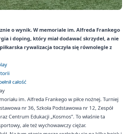
cznie o wynik. W memoriale im. Alfreda Frankego
gia i doping, który miał dodawać skrzydeł, a nie
iłkarska rywalizacja toczyła się równolegle z
play
torii
ełnił całość
lay
oriału im. Alfreda Frankego w piłce nożnej. Turniej
dstawowa nr 36, Szkoła Podstawowa nr 12, Zespół
raz Centrum Edukacji „Kosmos”. To właśnie ta
sportowy, ale też wychowawczy ciężar.
ł. Na tym etapie mecze rozłożyły się na kilka boisk i