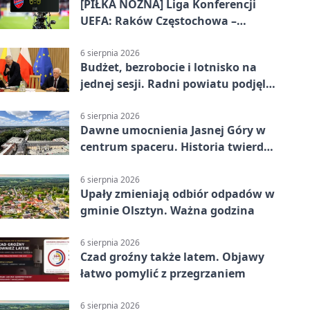
[PIŁKA NOŻNA] Liga Konferencji
UEFA: Raków Częstochowa –
Hammarby FF 0:0 w pierwszym
meczu III rundy eliminacji
6 sierpnia 2026
Budżet, bezrobocie i lotnisko na
jednej sesji. Radni powiatu podjęli
decyzje
6 sierpnia 2026
Dawne umocnienia Jasnej Góry w
centrum spaceru. Historia twierdzy
z nowej perspektywy
6 sierpnia 2026
Upały zmieniają odbiór odpadów w
gminie Olsztyn. Ważna godzina
6 sierpnia 2026
Czad groźny także latem. Objawy
łatwo pomylić z przegrzaniem
6 sierpnia 2026