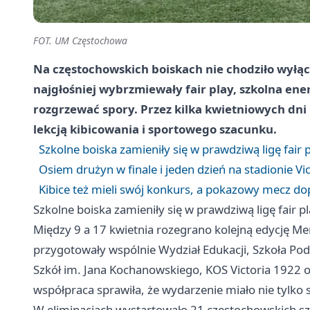
FOT. UM Częstochowa
Na częstochowskich boiskach nie chodziło wyłą
najgłośniej wybrzmiewały fair play, szkolna ener
rozgrzewać spory. Przez kilka kwietniowych dni p
lekcją kibicowania i sportowego szacunku.
Szkolne boiska zamieniły się w prawdziwą ligę fair 
Osiem drużyn w finale i jeden dzień na stadionie Vic
Kibice też mieli swój konkurs, a pokazowy mecz dop
Szkolne boiska zamieniły się w prawdziwą ligę fair p
Między 9 a 17 kwietnia rozegrano kolejną edycję Mem
przygotowały wspólnie Wydział Edukacji, Szkoła Po
Szkół im. Jana Kochanowskiego, KOS Victoria 1922 o
współpraca sprawiła, że wydarzenie miało nie tylko 
W eliminacjach wystartowało 21 częstochowskich szkó