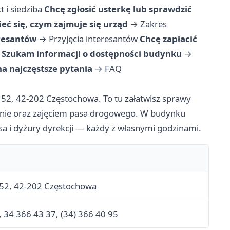
t i siedziba
Chcę zgłosić usterkę lub sprawdzić
eć się, czym zajmuje się urząd
→
Zakres
eresantów
→
Przyjęcia interesantów
Chcę zapłacić
Szukam informacji o dostępności budynku
→
a najczęstsze pytania
→
FAQ
 52, 42-202 Częstochowa. To tu załatwisz sprawy
anie oraz zajęciem pasa drogowego. W budynku
asa i dyżury dyrekcji — każdy z własnymi godzinami.
 52, 42-202 Częstochowa
 34 366 43 37, (34) 366 40 95