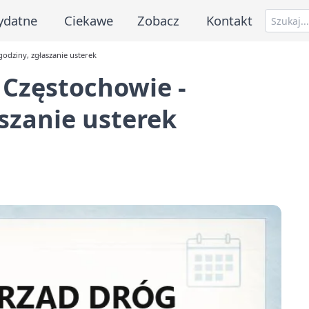
ydatne
Ciekawe
Zobacz
Kontakt
godziny, zgłaszanie usterek
 Częstochowie -
aszanie usterek