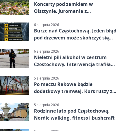
Koncerty pod zamkiem w
Olsztynie. Juromania z
mappingiem i efektami
6 sierpnia 2026
Burze nad Częstochową. Jeden błąd
pod drzewem może skończyć się
tragedią
6 sierpnia 2026
Nieletni pili alkohol w centrum
Częstochowy. Interwencja trafiła
na policję
5 sierpnia 2026
Po meczu Rakowa będzie
dodatkowy tramwaj. Kurs ruszy ze
Stadionu Raków
5 sierpnia 2026
Rodzinne lato pod Częstochową.
Nordic walking, fitness i bushcraft