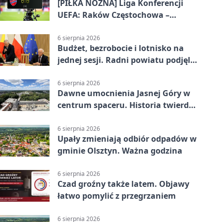
[PIŁKA NOŻNA] Liga Konferencji
UEFA: Raków Częstochowa –
Hammarby FF 0:0 w pierwszym
meczu III rundy eliminacji
6 sierpnia 2026
Budżet, bezrobocie i lotnisko na
jednej sesji. Radni powiatu podjęli
decyzje
6 sierpnia 2026
Dawne umocnienia Jasnej Góry w
centrum spaceru. Historia twierdzy
z nowej perspektywy
6 sierpnia 2026
Upały zmieniają odbiór odpadów w
gminie Olsztyn. Ważna godzina
6 sierpnia 2026
Czad groźny także latem. Objawy
łatwo pomylić z przegrzaniem
6 sierpnia 2026