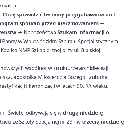
 miasta.
i
Chcę sprawdzić terminy przygotowania do I
nogram spotkań przed bierzmowaniem
→
ożeństw
→
Nabożeństwa
Szukam informacji o
yi Panny w Wojewódzkim Szpitalu Specjalistycznym
→
Kaplica NMP Szkaplerznej przy ul. Bialskiej
 nowszych wspólnot w strukturze archidiecezji
alska, apostołka Miłosierdzia Bożego i autorka
beatyfikacji i kanonizacji w latach 90. XX wieku.
unii Świętej odbywają się w
drugą niedzielę
 dzieci ze Szkoły Specjalnej nr 23 - w
trzecią niedzielę