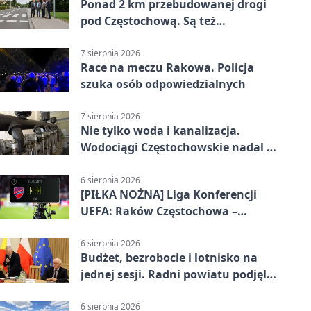
Ponad 2 km przebudowanej drogi
pod Częstochową. Są też
bezpieczniejsze przejścia
7 sierpnia 2026
Race na meczu Rakowa. Policja
szuka osób odpowiedzialnych
7 sierpnia 2026
Nie tylko woda i kanalizacja.
Wodociągi Częstochowskie nadal w
systemie EMAS
6 sierpnia 2026
[PIŁKA NOŻNA] Liga Konferencji
UEFA: Raków Częstochowa –
Hammarby FF 0:0 w pierwszym
meczu III rundy eliminacji
6 sierpnia 2026
Budżet, bezrobocie i lotnisko na
jednej sesji. Radni powiatu podjęli
decyzje
6 sierpnia 2026