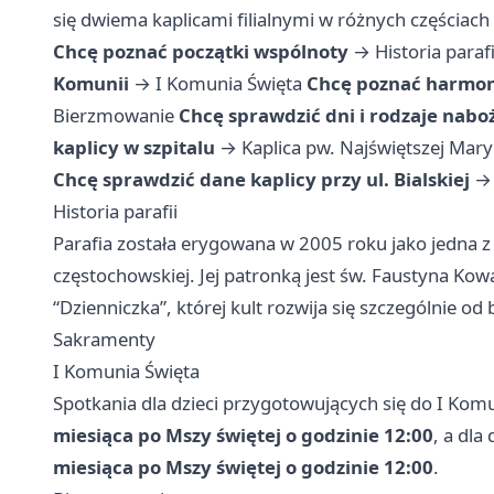
się dwiema kaplicami filialnymi w różnych częściach
Chcę poznać początki wspólnoty
→
Historia parafi
Komunii
→
I Komunia Święta
Chcę poznać harmo
Bierzmowanie
Chcę sprawdzić dni i rodzaje nab
kaplicy w szpitalu
→
Kaplica pw. Najświętszej Mar
Chcę sprawdzić dane kaplicy przy ul. Bialskiej
Historia parafii
Parafia została erygowana w 2005 roku jako jedna z
częstochowskiej. Jej patronką jest św. Faustyna Kow
“Dzienniczka”, której kult rozwija się szczególnie od 
Sakramenty
I Komunia Święta
Spotkania dla dzieci przygotowujących się do I Kom
miesiąca po Mszy świętej o godzinie 12:00
, a dla
miesiąca po Mszy świętej o godzinie 12:00
.