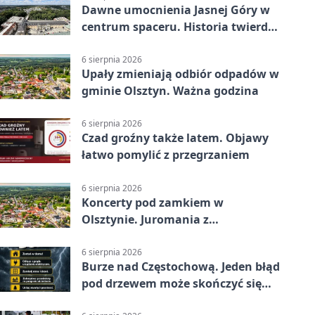
Dawne umocnienia Jasnej Góry w
centrum spaceru. Historia twierdzy
z nowej perspektywy
6 sierpnia 2026
Upały zmieniają odbiór odpadów w
gminie Olsztyn. Ważna godzina
6 sierpnia 2026
Czad groźny także latem. Objawy
łatwo pomylić z przegrzaniem
6 sierpnia 2026
Koncerty pod zamkiem w
Olsztynie. Juromania z
mappingiem i efektami
6 sierpnia 2026
Burze nad Częstochową. Jeden błąd
pod drzewem może skończyć się
tragedią