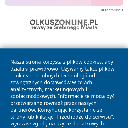
autopromocja
Nasza strona korzysta z plików cookies, aby
działała prawidłowo. Używamy także plików
cookies i podobnych technologii od
Copyright © 2026 czestochowanews.pl Wszystkie prawa
zewnętrznych dostawców w celach
zastrzeżone.
analitycznych, marketingowych i
społecznościowych. Informacje te mogą być
przetwarzane również przez naszych
Polityka
Polityka
News
Autorzy
partnerów. Kontynuując korzystanie ze
Prywatności
Cookies
strony lub klikając „Przechodzę do serwisu",
wyrażasz zgodę na użycie dodatkowych
cześć