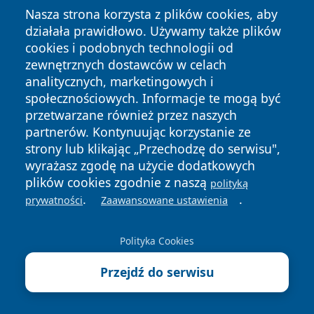
Nasza strona korzysta z plików cookies, aby
działała prawidłowo. Używamy także plików
cookies i podobnych technologii od
zewnętrznych dostawców w celach
Copyright © 2026 czestochowanews.pl Wszystkie prawa
analitycznych, marketingowych i
zastrzeżone.
społecznościowych. Informacje te mogą być
przetwarzane również przez naszych
partnerów. Kontynuując korzystanie ze
Polityka
Polityka
strony lub klikając „Przechodzę do serwisu",
News
Autorzy
Prywatności
Cookies
wyrażasz zgodę na użycie dodatkowych
plików cookies zgodnie z naszą
polityką
cześć
.
.
prywatności
Zaawansowane ustawienia
Polityka Cookies
Przejdź do serwisu