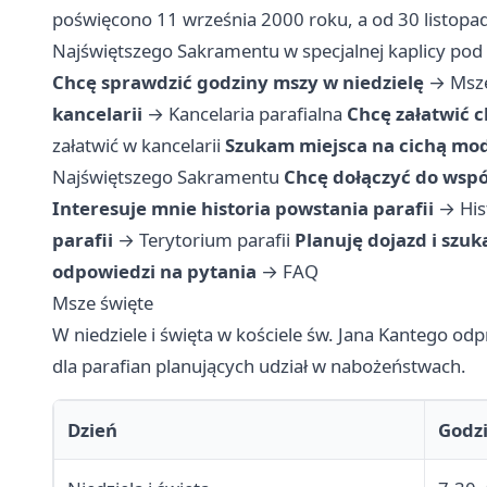
poświęcono 11 września 2000 roku, a od 30 listopa
Najświętszego Sakramentu w specjalnej kaplicy pod 
Chcę sprawdzić godziny mszy w niedzielę
→
Msze
kancelarii
→
Kancelaria parafialna
Chcę załatwić c
załatwić w kancelarii
Szukam miejsca na cichą mod
Najświętszego Sakramentu
Chcę dołączyć do wspól
Interesuje mnie historia powstania parafii
→
His
parafii
→
Terytorium parafii
Planuję dojazd i szu
odpowiedzi na pytania
→
FAQ
Msze święte
W niedziele i święta w kościele św. Jana Kantego od
dla parafian planujących udział w nabożeństwach.
Dzień
Godz