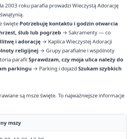
da 2003 roku parafia prowadzi Wieczystą Adorację
świątynią.
 święte
Potrzebuję kontaktu i godzin otwarcia
hrzest, ślub lub pogrzeb
→
Sakramenty — co
litwę i adorację
→
Kaplica Wieczystej Adoracji
noty religijnej
→
Grupy parafialne i wspólnoty
toria parafii
Sprawdzam, czy moja ulica należy do
kam parkingu
→
Parking i dojazd
Szukam szybkich
prawiane są msze święte. To najważniejsze informacje
iny mszy