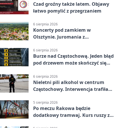
Czad groźny także latem. Objawy
łatwo pomylić z przegrzaniem
6 sierpnia 2026
Koncerty pod zamkiem w
Olsztynie. Juromania z
mappingiem i efektami
6 sierpnia 2026
Burze nad Częstochową. Jeden błąd
pod drzewem może skończyć się
tragedią
6 sierpnia 2026
Nieletni pili alkohol w centrum
Częstochowy. Interwencja trafiła
na policję
5 sierpnia 2026
Po meczu Rakowa będzie
dodatkowy tramwaj. Kurs ruszy ze
Stadionu Raków