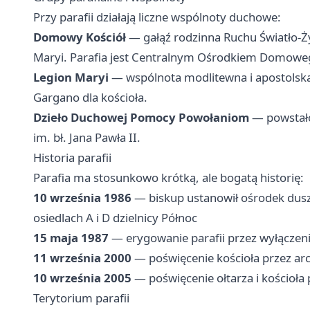
Przy parafii działają liczne wspólnoty duchowe:
Domowy Kościół
— gałąź rodzinna Ruchu Światło-Ż
Maryi. Parafia jest Centralnym Ośrodkiem Domowego
Legion Maryi
— wspólnota modlitewna i apostolska,
Gargano dla kościoła.
Dzieło Duchowej Pomocy Powołaniom
— powstało
im. bł. Jana Pawła II.
Historia parafii
Parafia ma stosunkowo krótką, ale bogatą historię:
10 września 1986
— biskup ustanowił ośrodek dus
osiedlach A i D dzielnicy Północ
15 maja 1987
— erygowanie parafii przez wyłączeni
11 września 2000
— poświęcenie kościoła przez ar
10 września 2005
— poświęcenie ołtarza i kościoła
Terytorium parafii