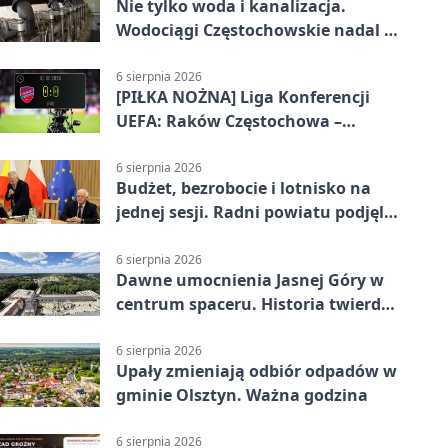
Nie tylko woda i kanalizacja.
Wodociągi Częstochowskie nadal w
systemie EMAS
6 sierpnia 2026
[PIŁKA NOŻNA] Liga Konferencji
UEFA: Raków Częstochowa –
Hammarby FF 0:0 w pierwszym
meczu III rundy eliminacji
6 sierpnia 2026
Budżet, bezrobocie i lotnisko na
jednej sesji. Radni powiatu podjęli
decyzje
6 sierpnia 2026
Dawne umocnienia Jasnej Góry w
centrum spaceru. Historia twierdzy
z nowej perspektywy
6 sierpnia 2026
Upały zmieniają odbiór odpadów w
gminie Olsztyn. Ważna godzina
6 sierpnia 2026