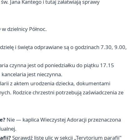
 św. Jana Kantego i tutaj załatwiają sprawy
D w dzielnicy Północ.
zielę i święta odprawiane są o godzinach 7.30, 9.00,
ria czynna jest od poniedziałku do piątku 17.15
 kancelaria jest nieczynna.
elarii z aktem urodzenia dziecka, dokumentami
ych. Rodzice chrzestni potrzebują zaświadczenia ze
ie?
Nie — kaplica Wieczystej Adoracji przeznaczona
ualnej.
afii?
Sprawdź listę ulic w sekcji „Terytorium parafii"