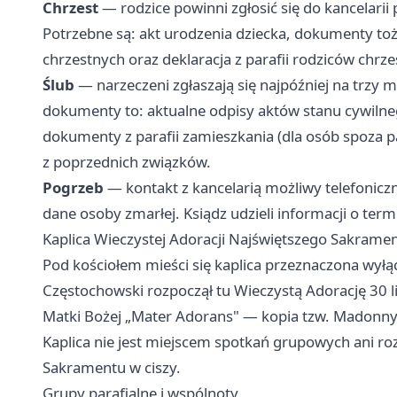
Chrzest
— rodzice powinni zgłosić się do kancelarii
Potrzebne są: akt urodzenia dziecka, dokumenty t
chrzestnych oraz deklaracja z parafii rodziców chr
Ślub
— narzeczeni zgłaszają się najpóźniej na trzy
dokumenty to: aktualne odpisy aktów stanu cywilne
dokumenty z parafii zamieszkania (dla osób spoza p
z poprzednich związków.
Pogrzeb
— kontakt z kancelarią możliwy telefonicz
dane osoby zmarłej. Ksiądz udzieli informacji o termi
Kaplica Wieczystej Adoracji Najświętszego Sakrame
Pod kościołem mieści się kaplica przeznaczona wyłąc
Częstochowski rozpoczął tu Wieczystą Adorację 30 l
Matki Bożej „Mater Adorans" — kopia tzw. Madonny 
Kaplica nie jest miejscem spotkań grupowych ani r
Sakramentu w ciszy.
Grupy parafialne i wspólnoty