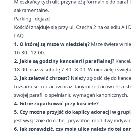
Mieszkańcy tych ulic przynależą formalnie do parafii
sakramentalne.
Parking i dojazd
Kościół znajduje się przy ul. Czecha 2 na osiedlu A i 
FAQ
1. O której są msze w niedzielę?
Msze święte w nied
10.30 i 12.00.
2. Jakie są godziny kancelarii parafialnej?
Kancela
18.00 oraz w sobotę 7.30 - 8.00. W niedzielę i święta
3. Jak załatwić chrzest?
Należy zgłosić się do kanc
tożsamości rodziców oraz danymi rodziców chrzestn
swojej parafii o spełnianiu wymagań kanonicznych.
4. Gdzie zaparkować przy kościele?
5. Czy można przyjść do kaplicy adoracji w grup
jest wyłącznie do cichej, prywatnej modlitwy indywid
6. Jak sprawdzić, czy moja ulica należy do tej par