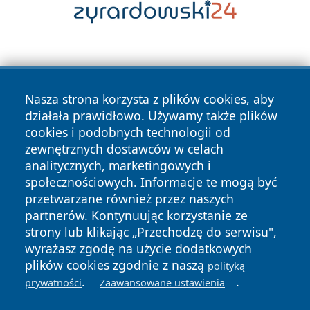
Nasza strona korzysta z plików cookies, aby
działała prawidłowo. Używamy także plików
cookies i podobnych technologii od
Copyright © 2026 czestochowanews.pl Wszystkie prawa
zewnętrznych dostawców w celach
zastrzeżone.
analitycznych, marketingowych i
społecznościowych. Informacje te mogą być
przetwarzane również przez naszych
Polityka
Polityka
News
Autorzy
partnerów. Kontynuując korzystanie ze
Prywatności
Cookies
strony lub klikając „Przechodzę do serwisu",
wyrażasz zgodę na użycie dodatkowych
cześć
plików cookies zgodnie z naszą
polityką
.
.
prywatności
Zaawansowane ustawienia