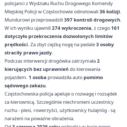
policjanci z Wydziału Ruchu Drogowego Komendy
Miejskiej Policji w Częstochowie odnotowali
36 kolizji
.
Mundurowi przeprowadzili
397 kontroli drogowych
.
W ich wyniku ujawnili
274 wykroczenia
, z czego
161
dotyczyło przekroczenia dozwolonych limitów
prędkości
. Za zbyt ciężką nogę na pedale
3 osoby
straciły prawo jazdy
.
Podczas interwencji drogówka zatrzymała
2
kierujących bez uprawnień
do kierowania
pojazdem.
1 osoba
prowadziła auto
pomimo
sądowego zakazu
.
Częstochowska policja apeluje o rozwagę i rozsądek
za kierownicą. Szczególnie niechronieni uczestnicy
ruchu - piesi, rowerzyści, użytkownicy hulajnóg - są
narażeni na poważne obrażenia.
Od
3 czerwca 2026 roku
wchodzą w życie nowe