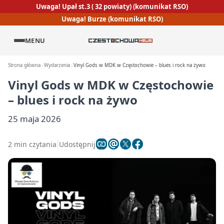
Uwaga! Upał st.3 ( 32 powiaty) (komunikat RSO)
Uwaga! Burze (komunikat RSO)
MENU
Strona główna
Wydarzenia
Vinyl Gods w MDK w Częstochowie – blues i rock na żywo
Vinyl Gods w MDK w Częstochowie
– blues i rock na żywo
25 maja 2026
2 min czytania
Udostępnij