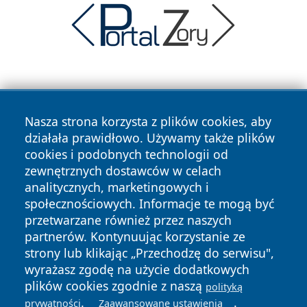
Nasza strona korzysta z plików cookies, aby
działała prawidłowo. Używamy także plików
cookies i podobnych technologii od
Copyright © 2026 czestochowanews.pl Wszystkie prawa
zewnętrznych dostawców w celach
zastrzeżone.
analitycznych, marketingowych i
społecznościowych. Informacje te mogą być
przetwarzane również przez naszych
Polityka
Polityka
News
Autorzy
partnerów. Kontynuując korzystanie ze
Prywatności
Cookies
strony lub klikając „Przechodzę do serwisu",
wyrażasz zgodę na użycie dodatkowych
cześć
plików cookies zgodnie z naszą
polityką
.
.
prywatności
Zaawansowane ustawienia