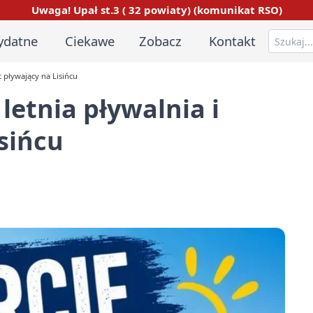
Uwaga! Upał st.3 ( 32 powiaty) (komunikat RSO)
ydatne
Ciekawe
Zobacz
Kontakt
t pływający na Lisińcu
letnia pływalnia i
isińcu