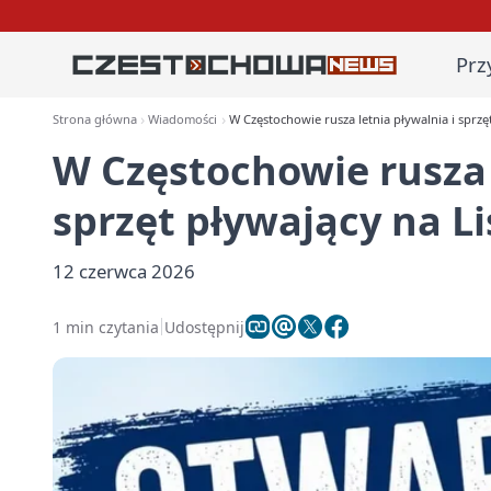
Prz
Strona główna
Wiadomości
W Częstochowie rusza letnia pływalnia i sprzę
W Częstochowie rusza 
sprzęt pływający na L
12 czerwca 2026
1 min czytania
Udostępnij