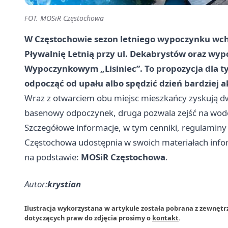
FOT. MOSiR Częstochowa
W Częstochowie sezon letniego wypoczynku wch
Pływalnię Letnią przy ul. Dekabrystów oraz wyp
Wypoczynkowym „Lisiniec”. To propozycja dla ty
odpocząć od upału albo spędzić dzień bardziej a
Wraz z otwarciem obu miejsc mieszkańcy zyskują dwie
basenowy odpoczynek, druga pozwala zejść na wodę 
Szczegółowe informacje, w tym cenniki, regulaminy 
Częstochowa udostępnia w swoich materiałach info
na podstawie:
MOSiR Częstochowa
.
Autor:
krystian
Ilustracja wykorzystana w artykule została pobrana z zewnęt
dotyczących praw do zdjęcia prosimy o
kontakt
.