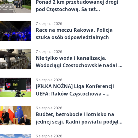
Ponad 2 km przebudowanej drogi
pod Częstochową. Są też
bezpieczniejsze przejścia
7 sierpnia 2026
Race na meczu Rakowa. Policja
szuka osób odpowiedzialnych
7 sierpnia 2026
Nie tylko woda i kanalizacja.
Wodociągi Częstochowskie nadal w
systemie EMAS
6 sierpnia 2026
[PIŁKA NOŻNA] Liga Konferencji
UEFA: Raków Częstochowa –
Hammarby FF 0:0 w pierwszym
meczu III rundy eliminacji
6 sierpnia 2026
Budżet, bezrobocie i lotnisko na
jednej sesji. Radni powiatu podjęli
decyzje
6 sierpnia 2026