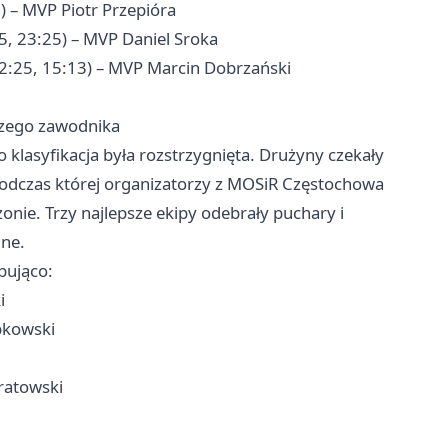
) – MVP Piotr Przepióra
, 23:25) – MVP Daniel Sroka
22:25, 15:13) – MVP Marcin Dobrzański
szego zawodnika
 klasyfikacja była rozstrzygnięta. Drużyny czekały
podczas której organizatorzy z MOSiR Częstochowa
nie. Trzy najlepsze ekipy odebrały puchary i
lne.
pująco:
i
bkowski
ratowski