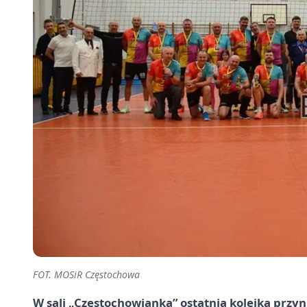
FOT. MOSiR Częstochowa
W sali „Częstochowianka” ostatnia kolejka przyn