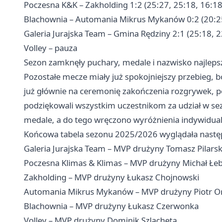
Poczesna K&K – Zakholding 1:2 (25:27, 25:18, 16:18
Blachownia – Automania Mikrus Mykanów 0:2 (20:25
Galeria Jurajska Team – Gmina Rędziny 2:1 (25:18, 
Volley – pauza
Sezon zamknęły puchary, medale i nazwisko najlep
Pozostałe mecze miały już spokojniejszy przebieg, bo
już głównie na ceremonię zakończenia rozgrywek, 
podziękowali wszystkim uczestnikom za udział w sezo
medale, a do tego wręczono wyróżnienia indywidua
Końcowa tabela sezonu 2025/2026 wyglądała nastę
Galeria Jurajska Team – MVP drużyny Tomasz Pilarsk
Poczesna Klimas & Klimas – MVP drużyny Michał Łe
Zakholding – MVP drużyny Łukasz Chojnowski
Automania Mikrus Mykanów – MVP drużyny Piotr O
Blachownia – MVP drużyny Łukasz Czerwonka
Volley – MVP drużyny Dominik Szlacheta