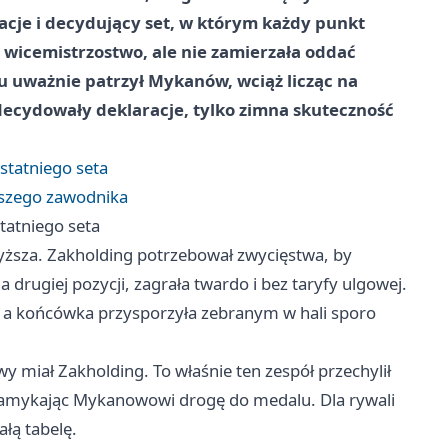
cje i decydujący set, w którym każdy punkt
 wicemistrzostwo, ale nie zamierzała oddać
u uważnie patrzył Mykanów, wciąż licząc na
decydowały deklaracje, tylko zimna skuteczność
tatniego seta
pszego zawodnika
atniego seta
ższa. Zakholding potrzebował zwycięstwa, by
 drugiej pozycji, zagrała twardo i bez taryfy ulgowej.
, a końcówka przysporzyła zebranym w hali sporo
 miał Zakholding. To właśnie ten zespół przechylił
, zamykając Mykanowowi drogę do medalu. Dla rywali
łą tabelę.