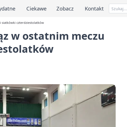
ydatne
Ciekawe
Zobacz
Kontakt
 siatkówki czterdziestolatków
ąz w ostatnim meczu
iestolatków