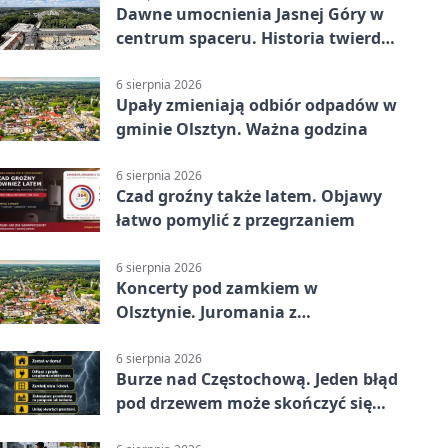
Dawne umocnienia Jasnej Góry w
centrum spaceru. Historia twierdzy
z nowej perspektywy
6 sierpnia 2026
Upały zmieniają odbiór odpadów w
gminie Olsztyn. Ważna godzina
6 sierpnia 2026
Czad groźny także latem. Objawy
łatwo pomylić z przegrzaniem
6 sierpnia 2026
Koncerty pod zamkiem w
Olsztynie. Juromania z
mappingiem i efektami
6 sierpnia 2026
Burze nad Częstochową. Jeden błąd
pod drzewem może skończyć się
tragedią