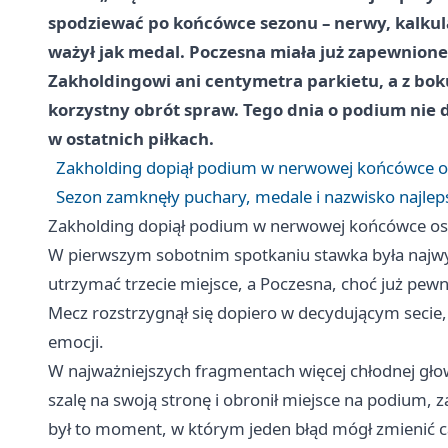
spodziewać po końcówce sezonu – nerwy, kalkula
ważył jak medal. Poczesna miała już zapewnione
Zakholdingowi ani centymetra parkietu, a z bok
korzystny obrót spraw. Tego dnia o podium nie 
w ostatnich piłkach.
Zakholding dopiął podium w nerwowej końcówce os
Sezon zamknęły puchary, medale i nazwisko najle
Zakholding dopiął podium w nerwowej końcówce ost
W pierwszym sobotnim spotkaniu stawka była najwy
utrzymać trzecie miejsce, a Poczesna, choć już pewna
Mecz rozstrzygnął się dopiero w decydującym secie
emocji.
W najważniejszych fragmentach więcej chłodnej głowy
szalę na swoją stronę i obronił miejsce na podium
był to moment, w którym jeden błąd mógł zmienić ca