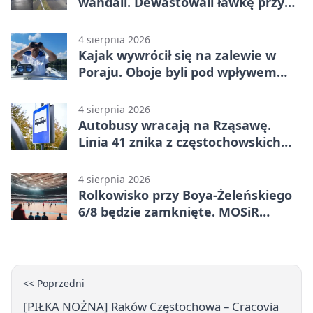
wandali. Dewastowali ławkę przy
Skwerze Solidarności
4 sierpnia 2026
Kajak wywrócił się na zalewie w
Poraju. Oboje byli pod wpływem
alkoholu
4 sierpnia 2026
Autobusy wracają na Rząsawę.
Linia 41 znika z częstochowskich
ulic
4 sierpnia 2026
Rolkowisko przy Boya-Żeleńskiego
6/8 będzie zamknięte. MOSiR
podaje powód
<< Poprzedni
[PIŁKA NOŻNA] Raków Częstochowa – Cracovia