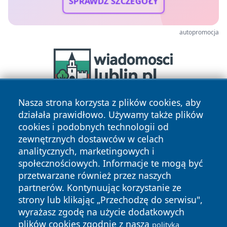
SPRAWDŹ SZCZEGÓŁY
autopromocja
Nasza strona korzysta z plików cookies, aby
działała prawidłowo. Używamy także plików
cookies i podobnych technologii od
zewnętrznych dostawców w celach
analitycznych, marketingowych i
społecznościowych. Informacje te mogą być
Copyright © 2026 czestochowanews.pl Wszystkie prawa
przetwarzane również przez naszych
zastrzeżone.
partnerów. Kontynuując korzystanie ze
strony lub klikając „Przechodzę do serwisu",
wyrażasz zgodę na użycie dodatkowych
Polityka
Polityka
News
Autorzy
plików cookies zgodnie z naszą
polityką