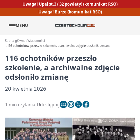
Uwaga! Upał st.3 ( 32 powiaty) (komunikat RSO)
Uwaga! Burze (komunikat RSO)
MENU
Strona główna
Wiadomości
116 ochotników przeszło szkolenie, a archiwalne zdjęcie odsłoniło zmianę
116 ochotników przeszło
szkolenie, a archiwalne zdjęcie
odsłoniło zmianę
20 kwietnia 2026
1 min czytania
Udostępnij