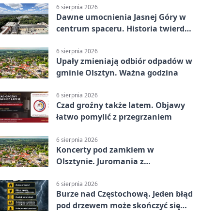
6 sierpnia 2026
Dawne umocnienia Jasnej Góry w
centrum spaceru. Historia twierdzy
z nowej perspektywy
6 sierpnia 2026
Upały zmieniają odbiór odpadów w
gminie Olsztyn. Ważna godzina
6 sierpnia 2026
Czad groźny także latem. Objawy
łatwo pomylić z przegrzaniem
6 sierpnia 2026
Koncerty pod zamkiem w
Olsztynie. Juromania z
mappingiem i efektami
6 sierpnia 2026
Burze nad Częstochową. Jeden błąd
pod drzewem może skończyć się
tragedią