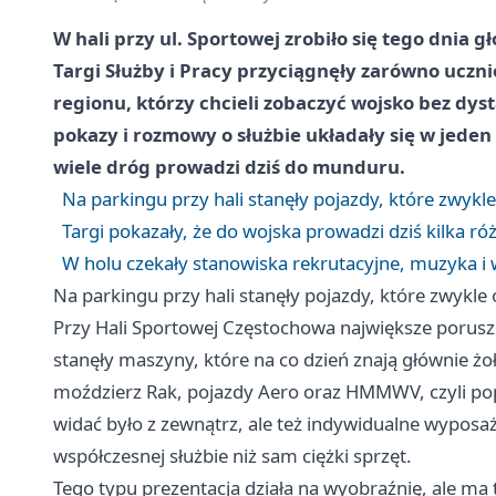
W hali przy ul. Sportowej zrobiło się tego dnia 
Targi Służby i Pracy przyciągnęły zarówno ucz
regionu, którzy chcieli zobaczyć wojsko bez dyst
pokazy i rozmowy o służbie układały się w jeden o
wiele dróg prowadzi dziś do munduru.
Na parkingu przy hali stanęły pojazdy, które zwykle
Targi pokazały, że do wojska prowadzi dziś kilka r
W holu czekały stanowiska rekrutacyjne, muzyka 
Na parkingu przy hali stanęły pojazdy, które zwykle 
Przy Hali Sportowej Częstochowa największe porusz
stanęły maszyny, które na co dzień znają głównie żo
moździerz Rak, pojazdy Aero oraz HMMWV, czyli pop
widać było z zewnątrz, ale też indywidualne wyposaż
współczesnej służbie niż sam ciężki sprzęt.
Tego typu prezentacja działa na wyobraźnię, ale ma