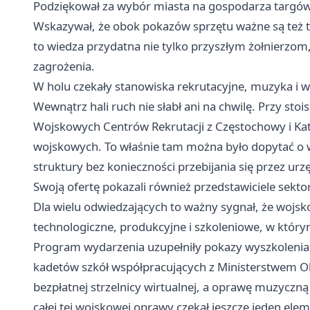
Podziękował za wybór miasta na gospodarza targów 
Wskazywał, że obok pokazów sprzętu ważne są też 
to wiedza przydatna nie tylko przyszłym żołnierzom,
zagrożenia.
W holu czekały stanowiska rekrutacyjne, muzyka i
Wewnątrz hali ruch nie słabł ani na chwilę. Przy sto
Wojskowych Centrów Rekrutacji z Częstochowy i Ka
wojskowych. To właśnie tam można było dopytać o wa
struktury bez konieczności przebijania się przez urz
Swoją ofertę pokazali również przedstawiciele sek
Dla wielu odwiedzających to ważny sygnał, że wojsko 
technologiczne, produkcyjne i szkoleniowe, w który
Program wydarzenia uzupełniły pokazy wyszkolenia z
kadetów szkół współpracujących z Ministerstwem Ob
bezpłatnej strzelnicy wirtualnej, a oprawę muzyczn
całej tej wojskowej oprawy czekał jeszcze jeden el