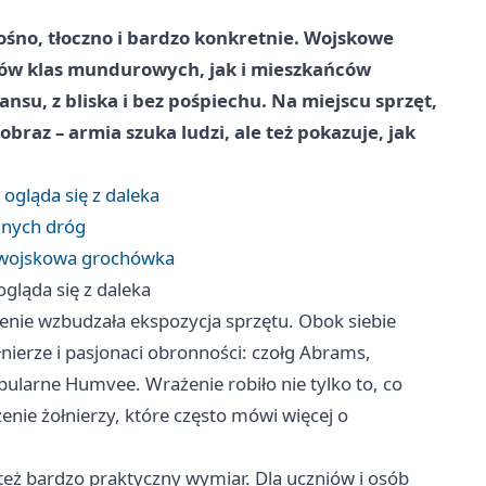
głośno, tłoczno i bardzo konkretnie. Wojskowe
niów klas mundurowych, jak i mieszkańców
ansu, z bliska i bez pośpiechu. Na miejscu sprzęt,
braz – armia szuka ludzi, ale też pokazuje, jak
 ogląda się z daleka
óżnych dróg
i wojskowa grochówka
ogląda się z daleka
enie wzbudzała ekspozycja sprzętu. Obok siebie
łnierze i pasjonaci obronności: czołg Abrams,
ularne Humvee. Wrażenie robiło nie tylko to, co
enie żołnierzy, które często mówi więcej o
 też bardzo praktyczny wymiar. Dla uczniów i osób