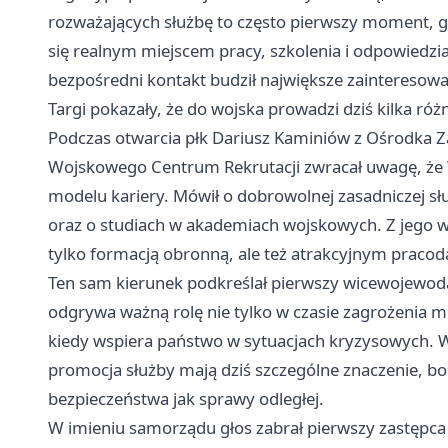
rozważających służbę to często pierwszy moment, gdy 
się realnym miejscem pracy, szkolenia i odpowiedzia
bezpośredni kontakt budził największe zainteresowa
Targi pokazały, że do wojska prowadzi dziś kilka ró
Podczas otwarcia płk Dariusz Kaminiów z Ośrodka
Wojskowego Centrum Rekrutacji zwracał uwagę, że W
modelu kariery. Mówił o dobrowolnej zasadniczej słu
oraz o studiach w akademiach wojskowych. Z jego wy
tylko formacją obronną, ale też atrakcyjnym praco
Ten sam kierunek podkreślał pierwszy wicewojewoda
odgrywa ważną rolę nie tylko w czasie zagrożenia m
kiedy wspiera państwo w sytuacjach kryzysowych. W
promocja służby mają dziś szczególne znaczenie, bo
bezpieczeństwa jak sprawy odległej.
W imieniu samorządu głos zabrał pierwszy zastępca