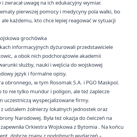
i zwracał uwagę na ich edukacyjny wymiar.
tematy pierwszej pomocy i medycyny pola walki, bo
 ale każdemu, kto chce lepiej reagować w sytuacji
 wojskowa grochówka
iskach informacyjnych dyżurowali przedstawiciele
towic, a obok nich podchorążowie akademii
runki służby, nauki i wejścia do wojskowej
ędowy język i formalne opisy.
tora obronnego, w tym Rosomak S.A. i PGO Maskpol.
to nie tylko mundur i poligon, ale też zaplecze
m uczestniczą wyspecjalizowane firmy.
 udziałem żołnierzy lokalnych jednostek oraz
rony Narodowej. Była też okazja do ćwiczeń na
ą zapewniła Orkiestra Wojskowa z
Bytomia
. Na końcu
ement, dobrze znany z podobnych wydarzeń –