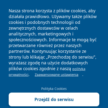
Nasza strona korzysta z plików cookies, aby
działała prawidłowo. Używamy także plików
cookies i podobnych technologii od
Copyright © 2026 czestochowanews.pl Wszystkie prawa
zewnętrznych dostawców w celach
zastrzeżone.
analitycznych, marketingowych i
społecznościowych. Informacje te mogą być
przetwarzane również przez naszych
Polityka
Polityka
News
Autorzy
partnerów. Kontynuując korzystanie ze
Prywatności
Cookies
strony lub klikając „Przechodzę do serwisu",
wyrażasz zgodę na użycie dodatkowych
cześć
plików cookies zgodnie z naszą
polityką
.
.
prywatności
Zaawansowane ustawienia
Polityka Cookies
Przejdź do serwisu