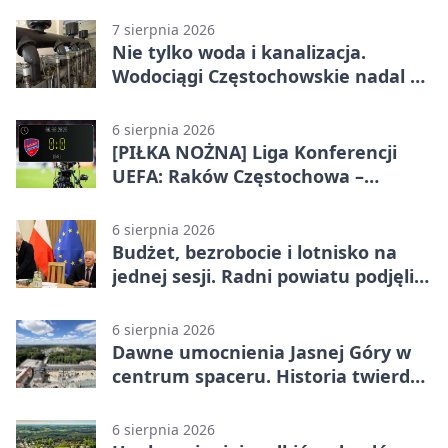
7 sierpnia 2026
Nie tylko woda i kanalizacja.
Wodociągi Częstochowskie nadal w
systemie EMAS
6 sierpnia 2026
[PIŁKA NOŻNA] Liga Konferencji
UEFA: Raków Częstochowa –
Hammarby FF 0:0 w pierwszym
meczu III rundy eliminacji
6 sierpnia 2026
Budżet, bezrobocie i lotnisko na
jednej sesji. Radni powiatu podjęli
decyzje
6 sierpnia 2026
Dawne umocnienia Jasnej Góry w
centrum spaceru. Historia twierdzy
z nowej perspektywy
6 sierpnia 2026