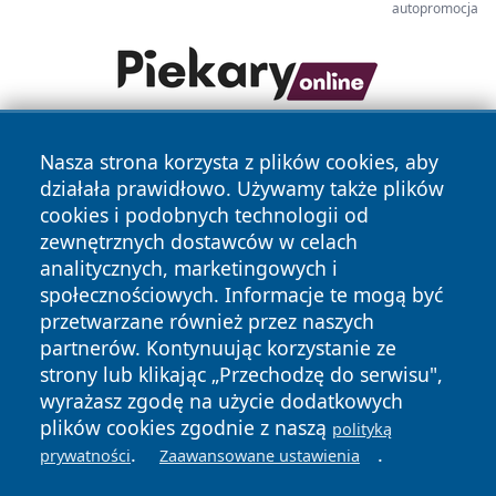
autopromocja
Nasza strona korzysta z plików cookies, aby
działała prawidłowo. Używamy także plików
cookies i podobnych technologii od
zewnętrznych dostawców w celach
analitycznych, marketingowych i
Copyright © 2026 czestochowanews.pl Wszystkie prawa
społecznościowych. Informacje te mogą być
zastrzeżone.
przetwarzane również przez naszych
partnerów. Kontynuując korzystanie ze
strony lub klikając „Przechodzę do serwisu",
Polityka
Polityka
News
Autorzy
wyrażasz zgodę na użycie dodatkowych
Prywatności
Cookies
plików cookies zgodnie z naszą
polityką
.
.
prywatności
Zaawansowane ustawienia
cześć