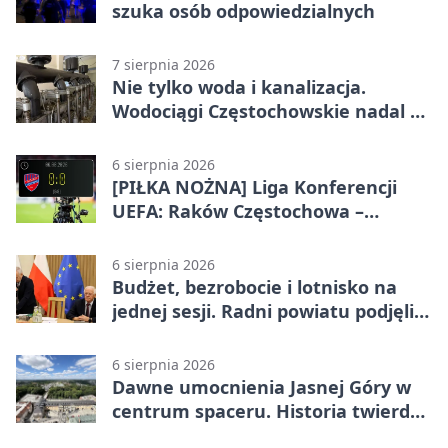
szuka osób odpowiedzialnych
7 sierpnia 2026
Nie tylko woda i kanalizacja.
Wodociągi Częstochowskie nadal w
systemie EMAS
6 sierpnia 2026
[PIŁKA NOŻNA] Liga Konferencji
UEFA: Raków Częstochowa –
Hammarby FF 0:0 w pierwszym
meczu III rundy eliminacji
6 sierpnia 2026
Budżet, bezrobocie i lotnisko na
jednej sesji. Radni powiatu podjęli
decyzje
6 sierpnia 2026
Dawne umocnienia Jasnej Góry w
centrum spaceru. Historia twierdzy
z nowej perspektywy