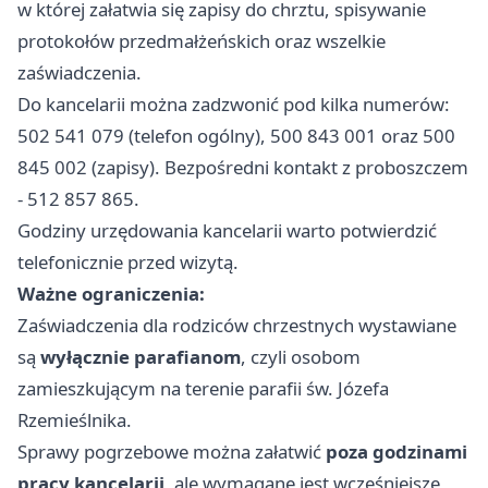
w której załatwia się zapisy do chrztu, spisywanie
protokołów przedmałżeńskich oraz wszelkie
zaświadczenia.
Do kancelarii można zadzwonić pod kilka numerów:
502 541 079 (telefon ogólny), 500 843 001 oraz 500
845 002 (zapisy). Bezpośredni kontakt z proboszczem
- 512 857 865.
Godziny urzędowania kancelarii warto potwierdzić
telefonicznie przed wizytą.
Ważne ograniczenia:
Zaświadczenia dla rodziców chrzestnych wystawiane
są
wyłącznie parafianom
, czyli osobom
zamieszkującym na terenie parafii św. Józefa
Rzemieślnika.
Sprawy pogrzebowe można załatwić
poza godzinami
pracy kancelarii
, ale wymagane jest wcześniejsze