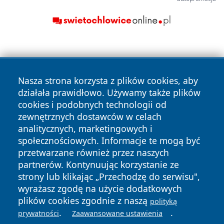
Nasza strona korzysta z plików cookies, aby
działała prawidłowo. Używamy także plików
cookies i podobnych technologii od
Copyright © 2026 czestochowanews.pl Wszystkie prawa
zewnętrznych dostawców w celach
zastrzeżone.
analitycznych, marketingowych i
społecznościowych. Informacje te mogą być
przetwarzane również przez naszych
Polityka
Polityka
News
Autorzy
partnerów. Kontynuując korzystanie ze
Prywatności
Cookies
strony lub klikając „Przechodzę do serwisu",
wyrażasz zgodę na użycie dodatkowych
cześć
plików cookies zgodnie z naszą
polityką
.
.
prywatności
Zaawansowane ustawienia