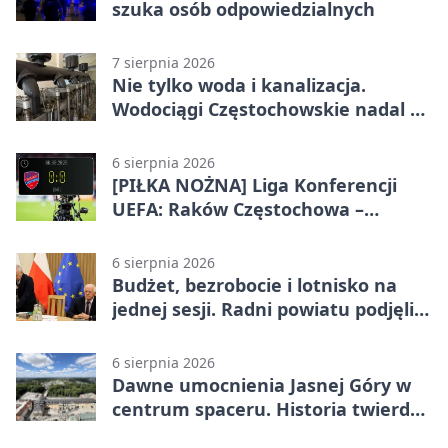
szuka osób odpowiedzialnych
7 sierpnia 2026
Nie tylko woda i kanalizacja.
Wodociągi Częstochowskie nadal w
systemie EMAS
6 sierpnia 2026
[PIŁKA NOŻNA] Liga Konferencji
UEFA: Raków Częstochowa –
Hammarby FF 0:0 w pierwszym
meczu III rundy eliminacji
6 sierpnia 2026
Budżet, bezrobocie i lotnisko na
jednej sesji. Radni powiatu podjęli
decyzje
6 sierpnia 2026
Dawne umocnienia Jasnej Góry w
centrum spaceru. Historia twierdzy
z nowej perspektywy