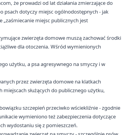
om, że prowadzi od lat działania zmierzające do
po psach dotyczy miejsc ogólnodostępnych - jak
e „zaśmiecanie miejsc publicznych jest
trzymujące zwierzęta domowe muszą zachować środki
 uciążliwe dla otoczenia. Wśród wymienionych
go użytku, a psa agresywnego na smyczy i w
anych przez zwierzęta domowe na klatkach
h miejscach służących do publicznego użytku,
owiązku szczepień przeciwko wściekliźnie - zgodnie
unikacie wymieniono też zabezpieczenia dotyczące
ich wydostaniu się z pomieszczeń.
prowadzanie zwierząt na smyczy - szczególnie psów