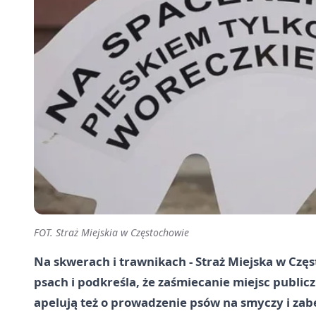
FOT. Straż Miejskia w Częstochowie
Na skwerach i trawnikach - Straż Miejska w Cz
psach i podkreśla, że zaśmiecanie miejsc publi
apelują też o prowadzenie psów na smyczy i za