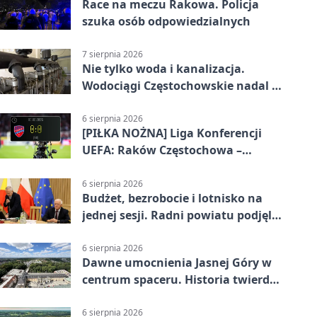
Race na meczu Rakowa. Policja
szuka osób odpowiedzialnych
7 sierpnia 2026
Nie tylko woda i kanalizacja.
Wodociągi Częstochowskie nadal w
systemie EMAS
6 sierpnia 2026
[PIŁKA NOŻNA] Liga Konferencji
UEFA: Raków Częstochowa –
Hammarby FF 0:0 w pierwszym
meczu III rundy eliminacji
6 sierpnia 2026
Budżet, bezrobocie i lotnisko na
jednej sesji. Radni powiatu podjęli
decyzje
6 sierpnia 2026
Dawne umocnienia Jasnej Góry w
centrum spaceru. Historia twierdzy
z nowej perspektywy
6 sierpnia 2026