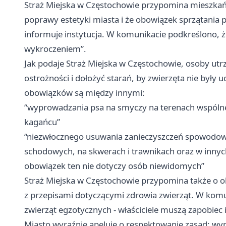
Straż Miejska w Częstochowie przypomina mieszkańc
poprawy estetyki miasta i że obowiązek sprzątania 
informuje instytucja. W komunikacie podkreślono, ż
wykroczeniem”.
Jak podaje Straż Miejska w Częstochowie, osoby u
ostrożności i dołożyć starań, by zwierzęta nie były
obowiązków są między innymi:
“wyprowadzania psa na smyczy na terenach wspólne
kagańcu”
“niezwłocznego usuwania zanieczyszczeń spowodow
schodowych, na skwerach i trawnikach oraz w innyc
obowiązek ten nie dotyczy osób niewidomych”
Straż Miejska w Częstochowie przypomina także o ob
z przepisami dotyczącymi zdrowia zwierząt. W kom
zwierząt egzotycznych - właściciele muszą zapobiec 
Miasto wyraźnie apeluje o respektowanie zasad: wy