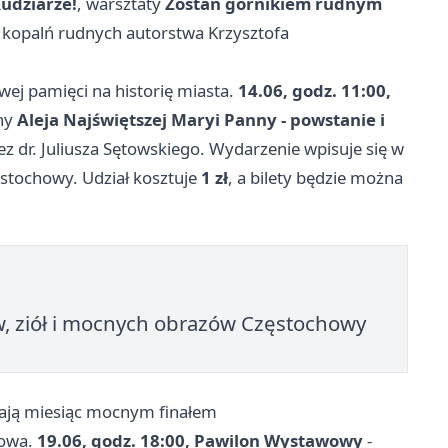
Rudziarze!
, warsztaty
Zostań górnikiem rudnym
kopalń rudnych autorstwa Krzysztofa
ej pamięci na historię miasta.
14.06, godz. 11:00,
zny
Aleja Najświętszej Maryi Panny - powstanie i
 dr. Juliusza Sętowskiego. Wydarzenie wpisuje się w
ęstochowy. Udział kosztuje
1 zł
, a bilety będzie można
, ziół i mocnych obrazów Częstochowy
kają miesiąc mocnym finałem
rowa.
19.06, godz. 18:00, Pawilon Wystawowy
-