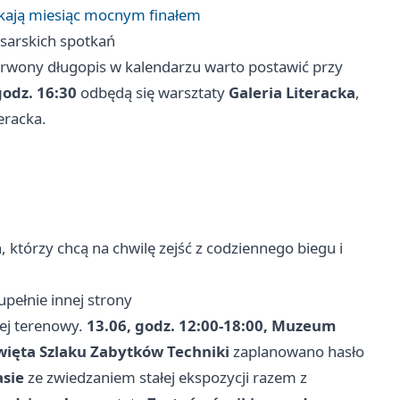
kają miesiąc mocnym finałem
isarskich spotkań
rwony długopis w kalendarzu warto postawić przy
 godz. 16:30
odbędą się warsztaty
Galeria Literacka
,
eracka.
h, którzy chcą na chwilę zejść z codziennego biegu i
upełnie innej strony
iej terenowy.
13.06, godz. 12:00-18:00, Muzeum
Święta Szlaku Zabytków Techniki
zaplanowano hasło
asie
ze zwiedzaniem stałej ekspozycji razem z