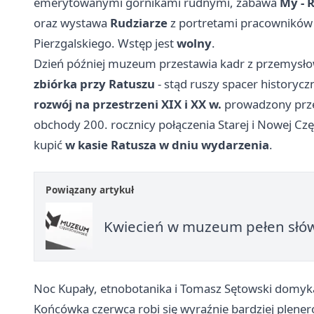
emerytowanymi górnikami rudnymi, zabawa
My - 
oraz wystawa
Rudziarze
z portretami pracowników 
Pierzgalskiego. Wstęp jest
wolny
.
Dzień później muzeum przestawia kadr z przemysłow
zbiórka przy Ratuszu
- stąd ruszy spacer historyc
rozwój na przestrzeni XIX i XX w.
prowadzony przez
obchody 200. rocznicy połączenia Starej i Nowej Cz
kupić
w kasie Ratusza w dniu wydarzenia
.
Powiązany artykuł
Kwiecień w muzeum pełen słów
Noc Kupały, etnobotanika i Tomasz Sętowski domy
Końcówka czerwca robi się wyraźnie bardziej plene