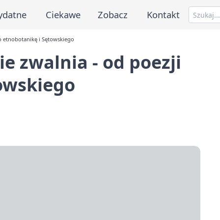
ydatne
Ciekawe
Zobacz
Kontakt
o etnobotanikę i Sętowskiego
 zwalnia - od poezji
towskiego