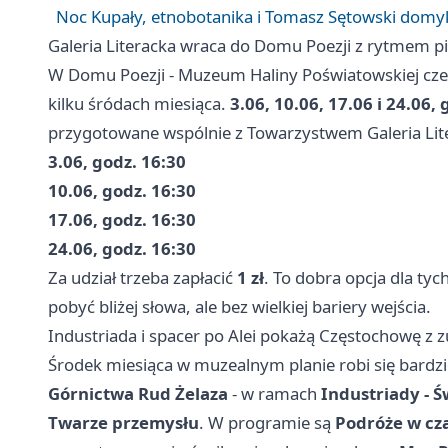
Noc Kupały, etnobotanika i Tomasz Sętowski domy
Galeria Literacka wraca do Domu Poezji z rytmem p
W Domu Poezji - Muzeum Haliny Poświatowskiej cze
kilku śródach miesiąca.
3.06, 10.06, 17.06 i 24.06,
przygotowane wspólnie z Towarzystwem Galeria Lit
3.06, godz. 16:30
10.06, godz. 16:30
17.06, godz. 16:30
24.06, godz. 16:30
Za udział trzeba zapłacić
1 zł
. To dobra opcja dla tyc
pobyć bliżej słowa, ale bez wielkiej bariery wejścia.
Industriada i spacer po Alei pokażą Częstochowę z z
Środek miesiąca w muzealnym planie robi się bardz
Górnictwa Rud Żelaza
- w ramach
Industriady - 
Twarze przemysłu
. W programie są
Podróże w cz