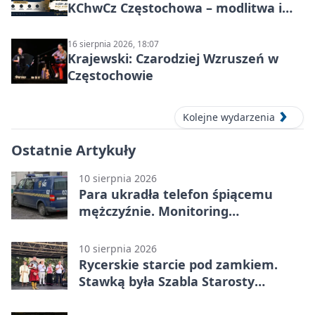
KChwCz Częstochowa – modlitwa i
wspólnota
16 sierpnia 2026, 18:07
Krajewski: Czarodziej Wzruszeń w
Częstochowie
Kolejne wydarzenia
Ostatnie Artykuły
10 sierpnia 2026
Para ukradła telefon śpiącemu
mężczyźnie. Monitoring
zarejestrował każdy ruch
10 sierpnia 2026
Rycerskie starcie pod zamkiem.
Stawką była Szabla Starosty
Olsztyńskiego