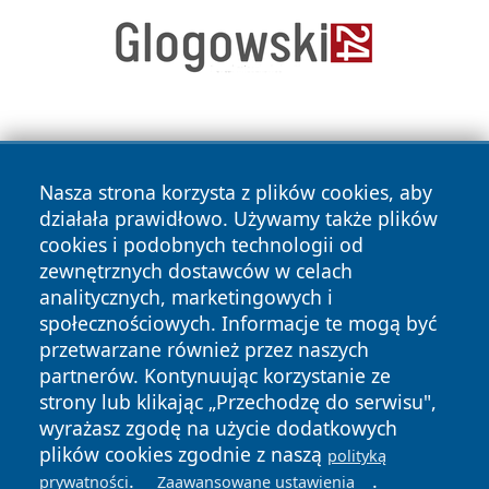
Nasza strona korzysta z plików cookies, aby
działała prawidłowo. Używamy także plików
cookies i podobnych technologii od
Copyright © 2026 czestochowanews.pl Wszystkie prawa
zewnętrznych dostawców w celach
zastrzeżone.
analitycznych, marketingowych i
społecznościowych. Informacje te mogą być
przetwarzane również przez naszych
Polityka
Polityka
News
Autorzy
partnerów. Kontynuując korzystanie ze
Prywatności
Cookies
strony lub klikając „Przechodzę do serwisu",
wyrażasz zgodę na użycie dodatkowych
cześć
plików cookies zgodnie z naszą
polityką
.
.
prywatności
Zaawansowane ustawienia