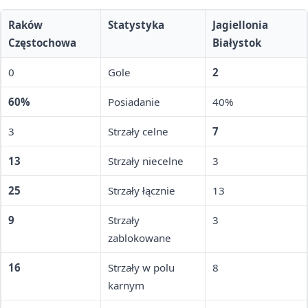
Raków
Statystyka
Jagiellonia
Częstochowa
Białystok
0
Gole
2
60%
Posiadanie
40%
3
Strzały celne
7
13
Strzały niecelne
3
25
Strzały łącznie
13
9
Strzały
3
zablokowane
16
Strzały w polu
8
karnym