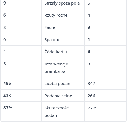
9
Strzały spoza pola
5
6
Rzuty rożne
4
8
Faule
9
0
Spalone
1
1
Żółte kartki
4
5
Interwencje
3
bramkarza
496
Liczba podań
347
433
Podania celne
266
87%
Skuteczność
77%
podań