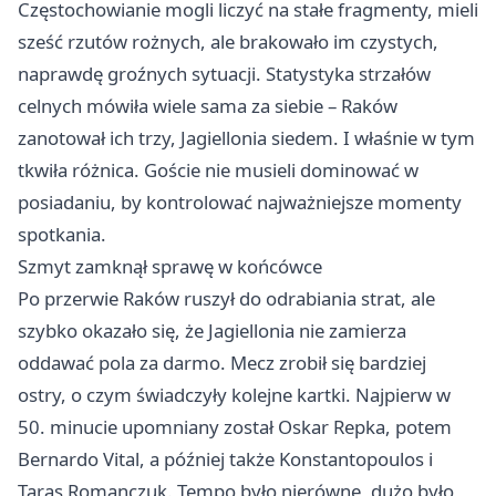
Częstochowianie mogli liczyć na stałe fragmenty, mieli
sześć rzutów rożnych, ale brakowało im czystych,
naprawdę groźnych sytuacji. Statystyka strzałów
celnych mówiła wiele sama za siebie – Raków
zanotował ich trzy, Jagiellonia siedem. I właśnie w tym
tkwiła różnica. Goście nie musieli dominować w
posiadaniu, by kontrolować najważniejsze momenty
spotkania.
Szmyt zamknął sprawę w końcówce
Po przerwie Raków ruszył do odrabiania strat, ale
szybko okazało się, że Jagiellonia nie zamierza
oddawać pola za darmo. Mecz zrobił się bardziej
ostry, o czym świadczyły kolejne kartki. Najpierw w
50. minucie upomniany został Oskar Repka, potem
Bernardo Vital, a później także Konstantopoulos i
Taras Romanczuk. Tempo było nierówne, dużo było