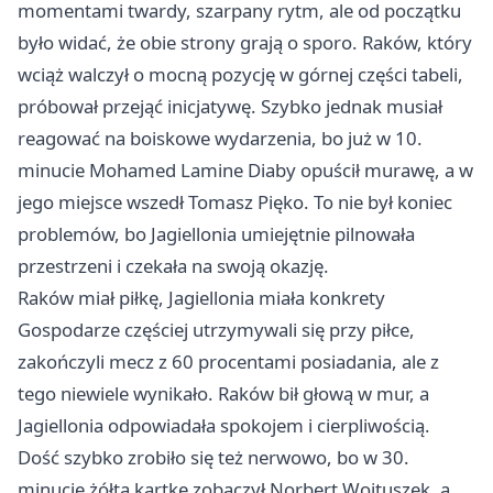
momentami twardy, szarpany rytm, ale od początku
było widać, że obie strony grają o sporo. Raków, który
wciąż walczył o mocną pozycję w górnej części tabeli,
próbował przejąć inicjatywę. Szybko jednak musiał
reagować na boiskowe wydarzenia, bo już w 10.
minucie Mohamed Lamine Diaby opuścił murawę, a w
jego miejsce wszedł Tomasz Pięko. To nie był koniec
problemów, bo Jagiellonia umiejętnie pilnowała
przestrzeni i czekała na swoją okazję.
Raków miał piłkę, Jagiellonia miała konkrety
Gospodarze częściej utrzymywali się przy piłce,
zakończyli mecz z 60 procentami posiadania, ale z
tego niewiele wynikało. Raków bił głową w mur, a
Jagiellonia odpowiadała spokojem i cierpliwością.
Dość szybko zrobiło się też nerwowo, bo w 30.
minucie żółtą kartkę zobaczył Norbert Wojtuszek, a