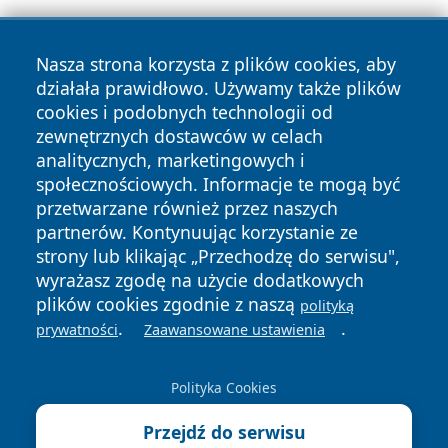
Nasza strona korzysta z plików cookies, aby
działała prawidłowo. Używamy także plików
cookies i podobnych technologii od
Copyright © 2026 czestochowanews.pl Wszystkie prawa
zewnętrznych dostawców w celach
zastrzeżone.
analitycznych, marketingowych i
społecznościowych. Informacje te mogą być
przetwarzane również przez naszych
Polityka
Polityka
News
Autorzy
partnerów. Kontynuując korzystanie ze
Prywatności
Cookies
strony lub klikając „Przechodzę do serwisu",
wyrażasz zgodę na użycie dodatkowych
cześć
plików cookies zgodnie z naszą
polityką
.
.
prywatności
Zaawansowane ustawienia
Polityka Cookies
Przejdź do serwisu