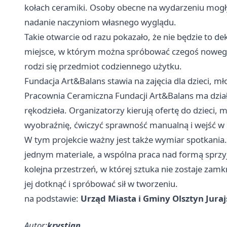
kołach ceramiki. Osoby obecne na wydarzeniu mogły
nadanie naczyniom własnego wyglądu.
Takie otwarcie od razu pokazało, że nie będzie to de
miejsce, w którym można spróbować czegoś nowego 
rodzi się przedmiot codziennego użytku.
Fundacja Art&Balans stawia na zajęcia dla dzieci, mł
Pracownia Ceramiczna Fundacji Art&Balans ma dział
rękodzieła. Organizatorzy kierują ofertę do dzieci, 
wyobraźnię, ćwiczyć sprawność manualną i wejść w 
W tym projekcie ważny jest także wymiar spotkania. 
jednym materiale, a wspólna praca nad formą sprz
kolejna przestrzeń, w której sztuka nie zostaje zamkn
jej dotknąć i spróbować sił w tworzeniu.
na podstawie:
Urząd Miasta i Gminy Olsztyn Juraj
Autor:
krystian