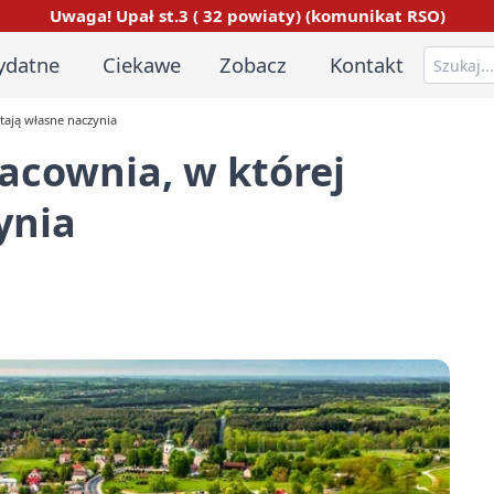
Uwaga! Upał st.3 ( 32 powiaty) (komunikat RSO)
ydatne
Ciekawe
Zobacz
Kontakt
tają własne naczynia
racownia, w której
ynia