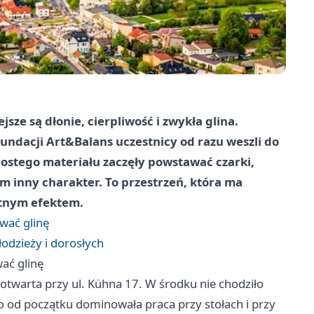
jsze są dłonie, cierpliwość i zwykła glina.
ndacji Art&Balans uczestnicy od razu weszli do
rostego materiału zaczęły powstawać czarki,
m inny charakter. To przestrzeń, która ma
etnym efektem.
ować glinę
łodzieży i dorosłych
wać glinę
otwarta przy ul. Kühna 17. W środku nie chodziło
bo od początku dominowała praca przy stołach i przy