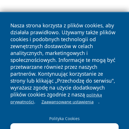
Nasza strona korzysta z plików cookies, aby
działała prawidłowo. Używamy także plików
cookies i podobnych technologii od
Copyright © 2026 czestochowanews.pl Wszystkie prawa
zewnętrznych dostawców w celach
zastrzeżone.
analitycznych, marketingowych i
społecznościowych. Informacje te mogą być
przetwarzane również przez naszych
Polityka
Polityka
News
Autorzy
partnerów. Kontynuując korzystanie ze
Prywatności
Cookies
strony lub klikając „Przechodzę do serwisu",
wyrażasz zgodę na użycie dodatkowych
cześć
plików cookies zgodnie z naszą
polityką
.
.
prywatności
Zaawansowane ustawienia
Polityka Cookies