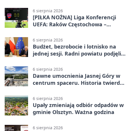
systemie EMAS
6 sierpnia 2026
[PIŁKA NOŻNA] Liga Konferencji
UEFA: Raków Częstochowa –
Hammarby FF 0:0 w pierwszym
meczu III rundy eliminacji
6 sierpnia 2026
Budżet, bezrobocie i lotnisko na
jednej sesji. Radni powiatu podjęli
decyzje
6 sierpnia 2026
Dawne umocnienia Jasnej Góry w
centrum spaceru. Historia twierdzy
z nowej perspektywy
6 sierpnia 2026
Upały zmieniają odbiór odpadów w
gminie Olsztyn. Ważna godzina
6 sierpnia 2026