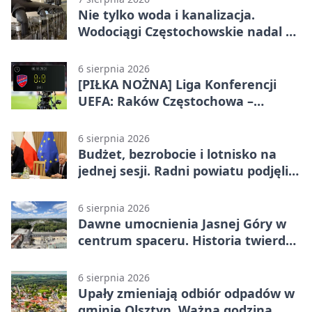
Nie tylko woda i kanalizacja.
Wodociągi Częstochowskie nadal w
systemie EMAS
6 sierpnia 2026
[PIŁKA NOŻNA] Liga Konferencji
UEFA: Raków Częstochowa –
Hammarby FF 0:0 w pierwszym
meczu III rundy eliminacji
6 sierpnia 2026
Budżet, bezrobocie i lotnisko na
jednej sesji. Radni powiatu podjęli
decyzje
6 sierpnia 2026
Dawne umocnienia Jasnej Góry w
centrum spaceru. Historia twierdzy
z nowej perspektywy
6 sierpnia 2026
Upały zmieniają odbiór odpadów w
gminie Olsztyn. Ważna godzina