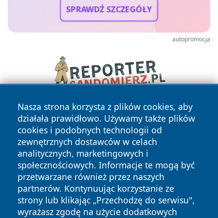
SPRAWDŹ SZCZEGÓŁY
autopromocja
Nasza strona korzysta z plików cookies, aby
działała prawidłowo. Używamy także plików
cookies i podobnych technologii od
zewnętrznych dostawców w celach
analitycznych, marketingowych i
społecznościowych. Informacje te mogą być
Copyright © 2026 czestochowanews.pl Wszystkie prawa
przetwarzane również przez naszych
zastrzeżone.
partnerów. Kontynuując korzystanie ze
strony lub klikając „Przechodzę do serwisu",
wyrażasz zgodę na użycie dodatkowych