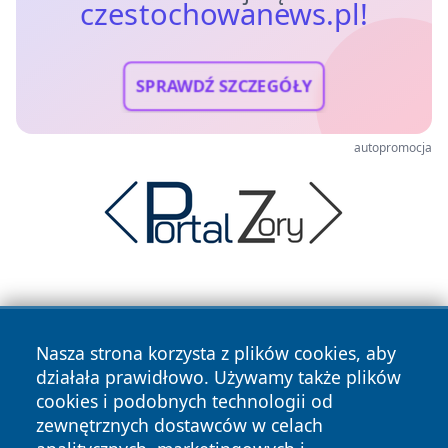
czestochowanews.pl!
SPRAWDŹ SZCZEGÓŁY
autopromocja
Nasza strona korzysta z plików cookies, aby
działała prawidłowo. Używamy także plików
cookies i podobnych technologii od
Copyright © 2026 czestochowanews.pl Wszystkie prawa
zewnętrznych dostawców w celach
zastrzeżone.