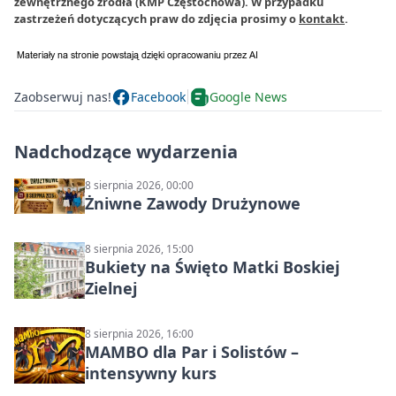
zewnętrznego źródła (KMP Częstochowa). W przypadku
zastrzeżeń dotyczących praw do zdjęcia prosimy o
kontakt
.
Zaobserwuj nas!
Facebook
Google News
Nadchodzące wydarzenia
8 sierpnia 2026, 00:00
Żniwne Zawody Drużynowe
8 sierpnia 2026, 15:00
Bukiety na Święto Matki Boskiej
Zielnej
8 sierpnia 2026, 16:00
MAMBO dla Par i Solistów –
intensywny kurs