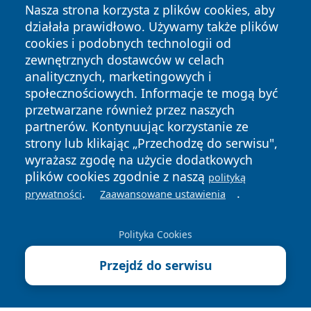
Nasza strona korzysta z plików cookies, aby
działała prawidłowo. Używamy także plików
cookies i podobnych technologii od
zewnętrznych dostawców w celach
analitycznych, marketingowych i
Copyright © 2026 czestochowanews.pl Wszystkie prawa
społecznościowych. Informacje te mogą być
zastrzeżone.
przetwarzane również przez naszych
partnerów. Kontynuując korzystanie ze
strony lub klikając „Przechodzę do serwisu",
Polityka
Polityka
News
Autorzy
wyrażasz zgodę na użycie dodatkowych
Prywatności
Cookies
plików cookies zgodnie z naszą
polityką
.
.
prywatności
Zaawansowane ustawienia
cześć
Polityka Cookies
Przejdź do serwisu