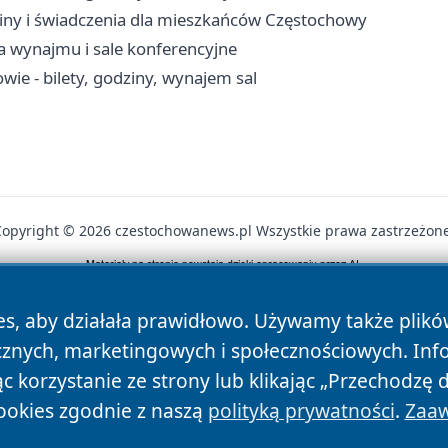
iny i świadczenia dla mieszkańców Częstochowy
a wynajmu i sale konferencyjne
ie - bilety, godziny, wynajem sal
Copyright © 2026 czestochowanews.pl Wszystkie prawa zastrzeżone
News
Autorzy
Polityka Prywatności
Polityka Cookie
es, aby działała prawidłowo. Używamy także plik
cznych, marketingowych i społecznościowych. Inf
 korzystanie ze strony lub klikając „Przechodzę 
ookies zgodnie z naszą
polityką prywatności
.
Zaaw