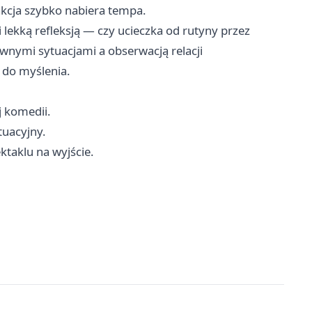
akcja szybko nabiera tempa.
i lekką refleksją — czy ucieczka od rutyny przez
nymi sytuacjami a obserwacją relacji
 do myślenia.
j komedii.
tuacyjny.
ktaklu na wyjście.