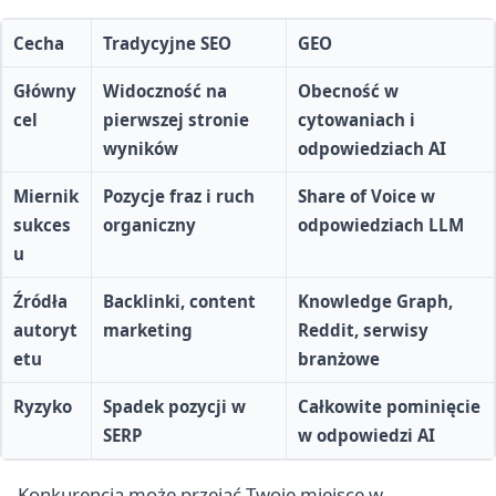
Cecha
Tradycyjne SEO
GEO
Główny
Widoczność na
Obecność w
cel
pierwszej stronie
cytowaniach i
wyników
odpowiedziach AI
Miernik
Pozycje fraz i ruch
Share of Voice w
sukces
organiczny
odpowiedziach LLM
u
Źródła
Backlinki, content
Knowledge Graph
,
autoryt
marketing
Reddit, serwisy
etu
branżowe
Ryzyko
Spadek pozycji w
Całkowite pominięcie
SERP
w odpowiedzi AI
Konkurencja może przejąć Twoje miejsce w