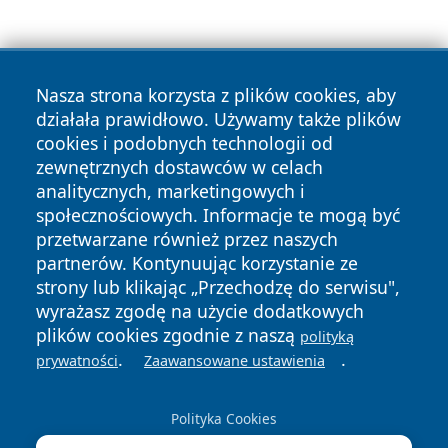
Nasza strona korzysta z plików cookies, aby
działała prawidłowo. Używamy także plików
cookies i podobnych technologii od
Copyright © 2026 czestochowanews.pl Wszystkie prawa
zewnętrznych dostawców w celach
zastrzeżone.
analitycznych, marketingowych i
społecznościowych. Informacje te mogą być
przetwarzane również przez naszych
Polityka
Polityka
News
Autorzy
partnerów. Kontynuując korzystanie ze
Prywatności
Cookies
strony lub klikając „Przechodzę do serwisu",
wyrażasz zgodę na użycie dodatkowych
cześć
plików cookies zgodnie z naszą
polityką
.
.
prywatności
Zaawansowane ustawienia
Polityka Cookies