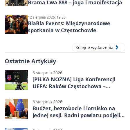
Brama Lwa 888 – joga i manifestacja
12 sierpnia 2026, 19:30
BlaBla Events: Międzynarodowe
spotkania w Częstochowie
Kolejne wydarzenia
Ostatnie Artykuły
6 sierpnia 2026
[PIŁKA NOŻNA] Liga Konferencji
UEFA: Raków Częstochowa –
Hammarby FF 0:0 w pierwszym
meczu III rundy eliminacji
6 sierpnia 2026
Budżet, bezrobocie i lotnisko na
jednej sesji. Radni powiatu podjęli
decyzje