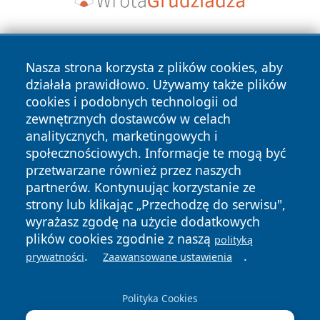
Nasza strona korzysta z plików cookies, aby
działała prawidłowo. Używamy także plików
cookies i podobnych technologii od
zewnętrznych dostawców w celach
Copyright © 2026 czestochowanews.pl Wszystkie prawa
analitycznych, marketingowych i
zastrzeżone.
społecznościowych. Informacje te mogą być
przetwarzane również przez naszych
partnerów. Kontynuując korzystanie ze
Polityka
Polityka
News
Autorzy
strony lub klikając „Przechodzę do serwisu",
Prywatności
Cookies
wyrażasz zgodę na użycie dodatkowych
plików cookies zgodnie z naszą
polityką
cześć
.
.
prywatności
Zaawansowane ustawienia
Polityka Cookies