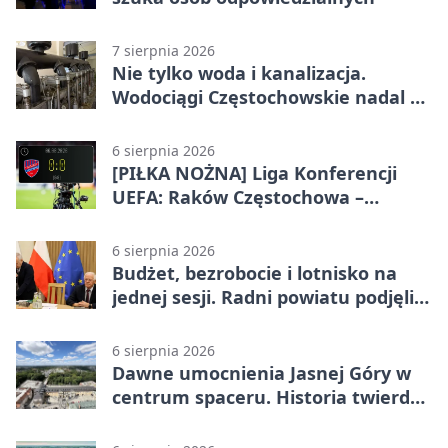
7 sierpnia 2026
Nie tylko woda i kanalizacja.
Wodociągi Częstochowskie nadal w
systemie EMAS
6 sierpnia 2026
[PIŁKA NOŻNA] Liga Konferencji
UEFA: Raków Częstochowa –
Hammarby FF 0:0 w pierwszym
meczu III rundy eliminacji
6 sierpnia 2026
Budżet, bezrobocie i lotnisko na
jednej sesji. Radni powiatu podjęli
decyzje
6 sierpnia 2026
Dawne umocnienia Jasnej Góry w
centrum spaceru. Historia twierdzy
z nowej perspektywy