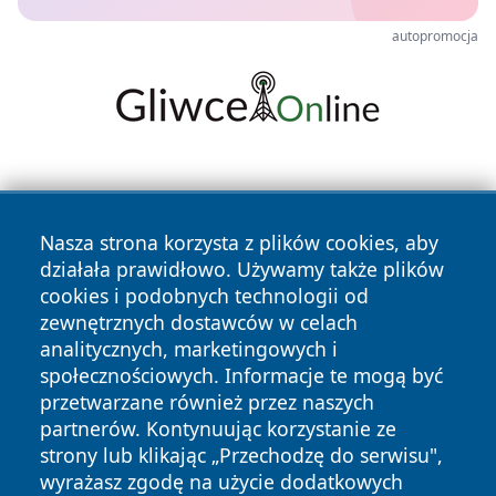
autopromocja
Nasza strona korzysta z plików cookies, aby
działała prawidłowo. Używamy także plików
cookies i podobnych technologii od
Copyright © 2026 czestochowanews.pl Wszystkie prawa
zewnętrznych dostawców w celach
zastrzeżone.
analitycznych, marketingowych i
społecznościowych. Informacje te mogą być
przetwarzane również przez naszych
Polityka
Polityka
News
Autorzy
partnerów. Kontynuując korzystanie ze
Prywatności
Cookies
strony lub klikając „Przechodzę do serwisu",
wyrażasz zgodę na użycie dodatkowych
cześć