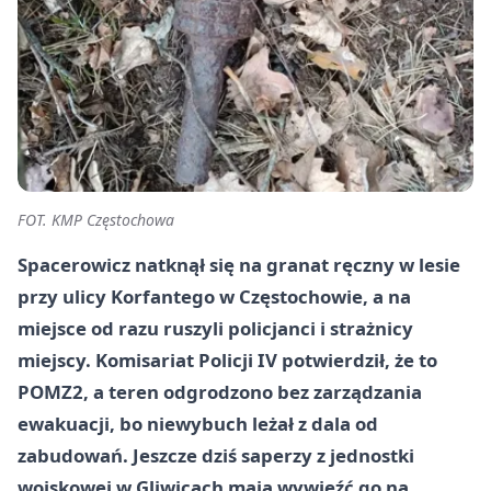
FOT. KMP Częstochowa
Spacerowicz natknął się na granat ręczny w lesie
przy ulicy Korfantego w Częstochowie, a na
miejsce od razu ruszyli policjanci i strażnicy
miejscy. Komisariat Policji IV potwierdził, że to
POMZ2, a teren odgrodzono bez zarządzania
ewakuacji, bo niewybuch leżał z dala od
zabudowań. Jeszcze dziś saperzy z jednostki
wojskowej w Gliwicach mają wywieźć go na