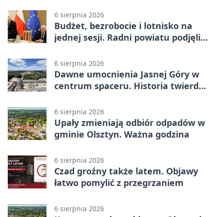
Hammarby FF 0:0 w pierwszym
meczu III rundy eliminacji
6 sierpnia 2026
Budżet, bezrobocie i lotnisko na
jednej sesji. Radni powiatu podjęli
decyzje
6 sierpnia 2026
Dawne umocnienia Jasnej Góry w
centrum spaceru. Historia twierdzy
z nowej perspektywy
6 sierpnia 2026
Upały zmieniają odbiór odpadów w
gminie Olsztyn. Ważna godzina
6 sierpnia 2026
Czad groźny także latem. Objawy
łatwo pomylić z przegrzaniem
6 sierpnia 2026