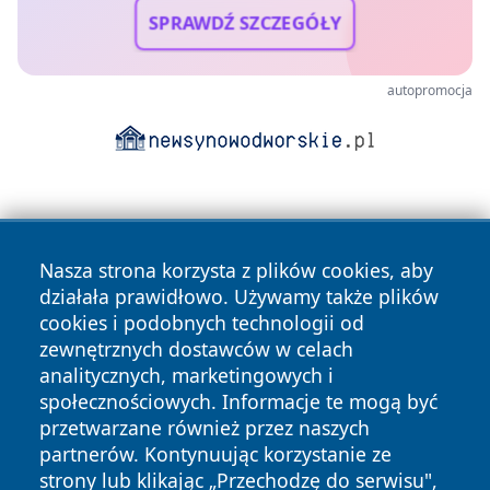
SPRAWDŹ SZCZEGÓŁY
autopromocja
Nasza strona korzysta z plików cookies, aby
działała prawidłowo. Używamy także plików
cookies i podobnych technologii od
Copyright © 2026 czestochowanews.pl Wszystkie prawa
zewnętrznych dostawców w celach
zastrzeżone.
analitycznych, marketingowych i
społecznościowych. Informacje te mogą być
przetwarzane również przez naszych
Polityka
Polityka
News
Autorzy
partnerów. Kontynuując korzystanie ze
Prywatności
Cookies
strony lub klikając „Przechodzę do serwisu",