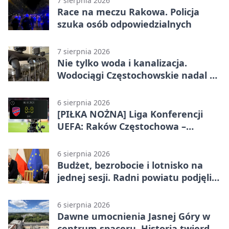
7 sierpnia 2026
Race na meczu Rakowa. Policja
szuka osób odpowiedzialnych
7 sierpnia 2026
Nie tylko woda i kanalizacja.
Wodociągi Częstochowskie nadal w
systemie EMAS
6 sierpnia 2026
[PIŁKA NOŻNA] Liga Konferencji
UEFA: Raków Częstochowa –
Hammarby FF 0:0 w pierwszym
meczu III rundy eliminacji
6 sierpnia 2026
Budżet, bezrobocie i lotnisko na
jednej sesji. Radni powiatu podjęli
decyzje
6 sierpnia 2026
Dawne umocnienia Jasnej Góry w
centrum spaceru. Historia twierdzy