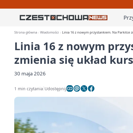
Prz
Strona główna
Wiadomości
Linia 16 z nowym przystankiem. Na Parkitce z
Linia 16 z nowym przy
zmienia się układ kur
30 maja 2026
1 min czytania
Udostępnij