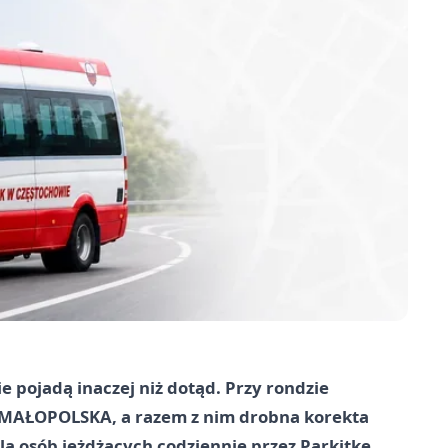
e pojadą inaczej niż dotąd. Przy rondzie
k MAŁOPOLSKA, a razem z nim drobna korekta
dla osób jeżdżących codziennie przez Parkitkę