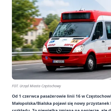
FOT. Urząd Miasta Częstochowy
Od 1 czerwca pasażerowie linii 16 w Częstochowi
Małopolska/Bialska pojawi się nowy przystane
rozkładu. To niewielka zmiana na papierze, ale 