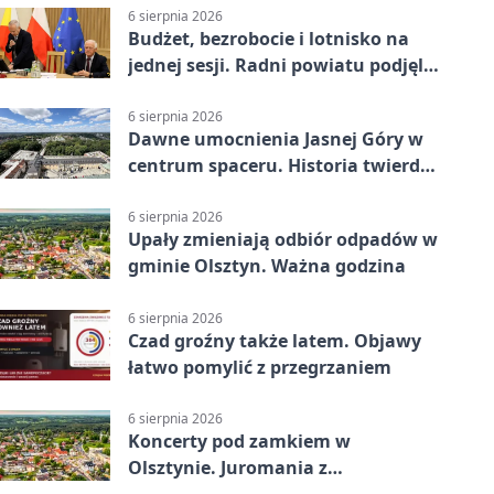
6 sierpnia 2026
Budżet, bezrobocie i lotnisko na
jednej sesji. Radni powiatu podjęli
decyzje
6 sierpnia 2026
Dawne umocnienia Jasnej Góry w
centrum spaceru. Historia twierdzy
z nowej perspektywy
6 sierpnia 2026
Upały zmieniają odbiór odpadów w
gminie Olsztyn. Ważna godzina
6 sierpnia 2026
Czad groźny także latem. Objawy
łatwo pomylić z przegrzaniem
6 sierpnia 2026
Koncerty pod zamkiem w
Olsztynie. Juromania z
mappingiem i efektami