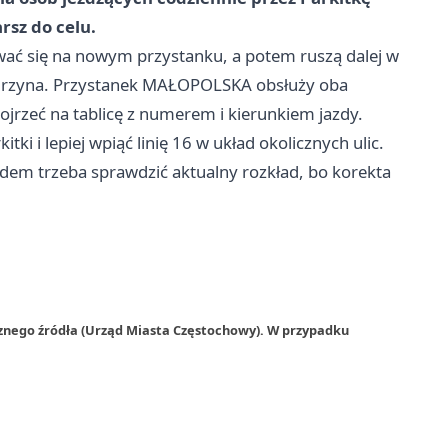
rsz do celu.
ać się na nowym przystanku, a potem ruszą dalej w
 Kiedrzyna. Przystanek MAŁOPOLSKA obsłuży oba
ojrzeć na tablicę z numerem i kierunkiem jazdy.
i i lepiej wpiąć linię 16 w układ okolicznych ulic.
zdem trzeba sprawdzić aktualny rozkład, bo korekta
rznego źródła (Urząd Miasta Częstochowy). W przypadku