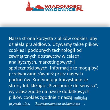
Nasza strona korzysta z plików cookies, aby
działała prawidłowo. Używamy także plików
cookies i podobnych technologii od
Copyright © 2026 czestochowanews.pl Wszystkie prawa
zewnętrznych dostawców w celach
zastrzeżone.
analitycznych, marketingowych i
społecznościowych. Informacje te mogą być
przetwarzane również przez naszych
Polityka
Polityka
News
Autorzy
partnerów. Kontynuując korzystanie ze
Prywatności
Cookies
strony lub klikając „Przechodzę do serwisu",
wyrażasz zgodę na użycie dodatkowych
cześć
plików cookies zgodnie z naszą
polityką
.
.
prywatności
Zaawansowane ustawienia