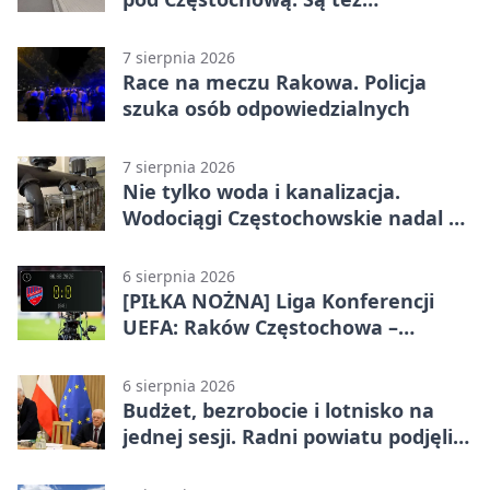
bezpieczniejsze przejścia
7 sierpnia 2026
Race na meczu Rakowa. Policja
szuka osób odpowiedzialnych
7 sierpnia 2026
Nie tylko woda i kanalizacja.
Wodociągi Częstochowskie nadal w
systemie EMAS
6 sierpnia 2026
[PIŁKA NOŻNA] Liga Konferencji
UEFA: Raków Częstochowa –
Hammarby FF 0:0 w pierwszym
meczu III rundy eliminacji
6 sierpnia 2026
Budżet, bezrobocie i lotnisko na
jednej sesji. Radni powiatu podjęli
decyzje