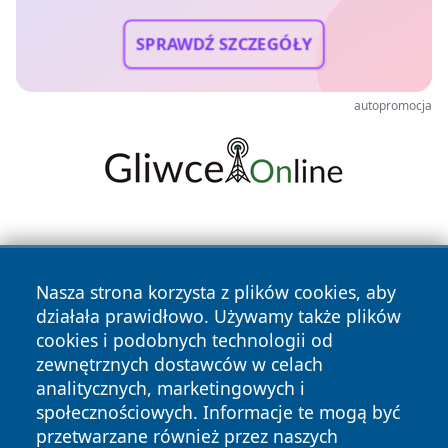
SPRAWDŹ SZCZEGÓŁY
autopromocja
Nasza strona korzysta z plików cookies, aby
działała prawidłowo. Używamy także plików
cookies i podobnych technologii od
Copyright © 2026 czestochowanews.pl Wszystkie prawa
zewnętrznych dostawców w celach
zastrzeżone.
analitycznych, marketingowych i
społecznościowych. Informacje te mogą być
przetwarzane również przez naszych
Polityka
Polityka