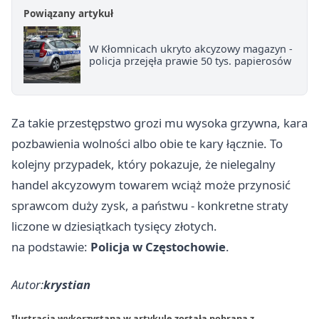
Powiązany artykuł
W Kłomnicach ukryto akcyzowy magazyn -
policja przejęła prawie 50 tys. papierosów
Za takie przestępstwo grozi mu wysoka grzywna, kara
pozbawienia wolności albo obie te kary łącznie. To
kolejny przypadek, który pokazuje, że nielegalny
handel akcyzowym towarem wciąż może przynosić
sprawcom duży zysk, a państwu - konkretne straty
liczone w dziesiątkach tysięcy złotych.
na podstawie:
Policja w Częstochowie
.
Autor:
krystian
Ilustracja wykorzystana w artykule została pobrana z