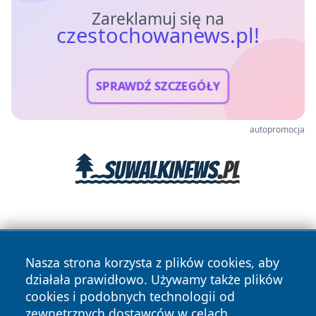
Zareklamuj się na
czestochowanews.pl!
SPRAWDŹ SZCZEGÓŁY
autopromocja
Nasza strona korzysta z plików cookies, aby
działała prawidłowo. Używamy także plików
cookies i podobnych technologii od
Copyright © 2026 czestochowanews.pl Wszystkie prawa
zewnętrznych dostawców w celach
zastrzeżone.