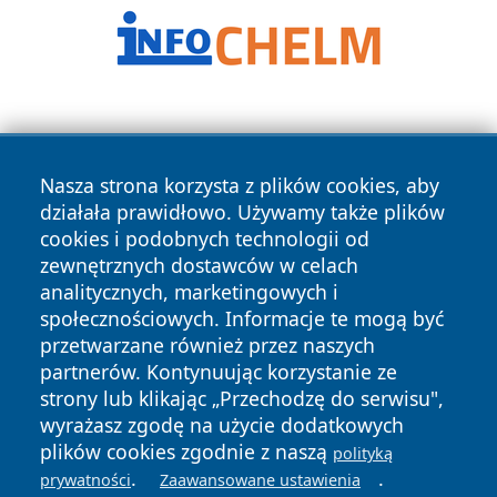
Nasza strona korzysta z plików cookies, aby
działała prawidłowo. Używamy także plików
cookies i podobnych technologii od
Copyright © 2026 czestochowanews.pl Wszystkie prawa
zewnętrznych dostawców w celach
zastrzeżone.
analitycznych, marketingowych i
społecznościowych. Informacje te mogą być
przetwarzane również przez naszych
Polityka
Polityka
News
Autorzy
partnerów. Kontynuując korzystanie ze
Prywatności
Cookies
strony lub klikając „Przechodzę do serwisu",
wyrażasz zgodę na użycie dodatkowych
cześć
plików cookies zgodnie z naszą
polityką
.
.
prywatności
Zaawansowane ustawienia