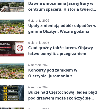
Dawne umocnienia Jasnej Góry w
centrum spaceru. Historia twierdzy
z nowej perspektywy
6 sierpnia 2026
Upały zmieniają odbiór odpadów w
gminie Olsztyn. Ważna godzina
6 sierpnia 2026
Czad groźny także latem. Objawy
łatwo pomylić z przegrzaniem
6 sierpnia 2026
Koncerty pod zamkiem w
Olsztynie. Juromania z
mappingiem i efektami
6 sierpnia 2026
Burze nad Częstochową. Jeden błąd
pod drzewem może skończyć się
tragedią