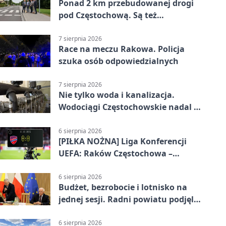
Ponad 2 km przebudowanej drogi
pod Częstochową. Są też
bezpieczniejsze przejścia
7 sierpnia 2026
Race na meczu Rakowa. Policja
szuka osób odpowiedzialnych
7 sierpnia 2026
Nie tylko woda i kanalizacja.
Wodociągi Częstochowskie nadal w
systemie EMAS
6 sierpnia 2026
[PIŁKA NOŻNA] Liga Konferencji
UEFA: Raków Częstochowa –
Hammarby FF 0:0 w pierwszym
meczu III rundy eliminacji
6 sierpnia 2026
Budżet, bezrobocie i lotnisko na
jednej sesji. Radni powiatu podjęli
decyzje
6 sierpnia 2026