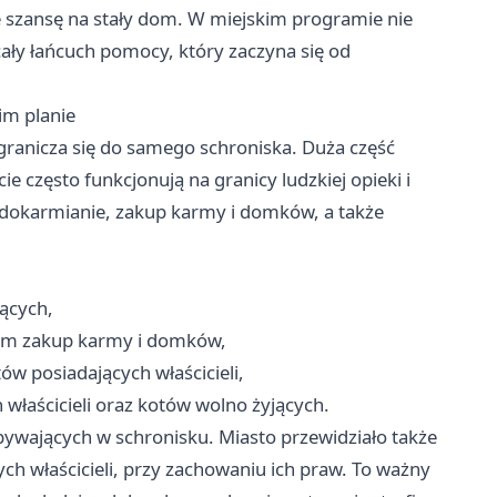
ie szansę na stały dom. W miejskim programie nie
cały łańcuch pomocy, który zaczyna się od
kim planie
ranicza się do samego schroniska. Duża część
e często funkcjonują na granicy ludzkiej opieki i
o dokarmianie, zakup karmy i domków, a także
jących,
 tym zakup karmy i domków,
otów posiadających właścicieli,
 właścicieli oraz kotów wolno żyjących.
bywających w schronisku. Miasto przewidziało także
cych właścicieli, przy zachowaniu ich praw. To ważny