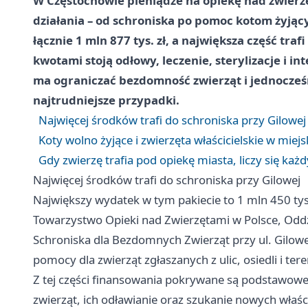
W Częstochowie pieniądze na opiekę nad zwierz
działania – od schroniska po pomoc kotom żyjąc
łącznie 1 mln 877 tys. zł, a największa część traf
kwotami stoją odłowy, leczenie, sterylizacje i
ma ograniczać bezdomność zwierząt i jednocześ
najtrudniejsze przypadki.
Najwięcej środków trafi do schroniska przy Gilowej
Koty wolno żyjące i zwierzęta właścicielskie w miej
Gdy zwierzę trafia pod opiekę miasta, liczy się każ
Najwięcej środków trafi do schroniska przy Gilowej
Największy wydatek w tym pakiecie to 1 mln 450 tys
Towarzystwo Opieki nad Zwierzętami w Polsce, Odd
Schroniska dla Bezdomnych Zwierząt przy ul. Gilow
pomocy dla zwierząt zgłaszanych z ulic, osiedli i ter
Z tej części finansowania pokrywane są podstawowe,
zwierząt, ich odławianie oraz szukanie nowych właści