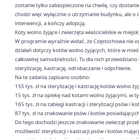
zostanie tylko zabezpieczone na chwilę, czy dostan
chodzi więc wyłącznie o utrzymanie budynku, ale o 
interwencji, a kończy adopcją.
Koty wolno żyjące i zwierzęta właścicielskie w miejs
W programie wyraźnie widać, że Częstochowa nie og
działań dotyczy kotów wolno żyjących, które w mieści
całkowitej samodzielności. To dla nich przewidzian
sterylizację, kastrację, odrobaczanie i odpchlenie.
Na te zadania zapisano osobno:
155 tys. zł na sterylizację i kastrację kotów wolno ży
15 tys. zł na opiekę nad kotami wolno żyjącymi, w
165 tys. zł na zabiegi kastracji i sterylizacji psów i k
87 tys. zł na znakowanie psów i kotów posiadających
Do tego dochodzi jeszcze znakowanie zwierząt prze
możliwość sterylizacji i kastracji psów i kotów mają