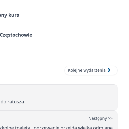
wny kurs
 Częstochowie
Kolejne wydarzenia
 do ratusza
Następny >>
kolne toalety i ogrzewanie przejdą wielką odmianę