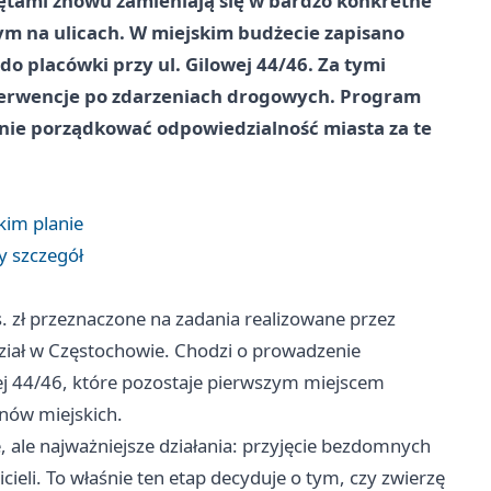
ętami znowu zamieniają się w bardzo konkretne
ym na ulicach. W miejskim budżecie zapisano
i do placówki przy ul. Gilowej 44/46. Za tymi
 interwencje po zdarzeniach drogowych. Program
nie porządkować odpowiedzialność miasta za te
skim planie
dy szczegół
. zł przeznaczone na zadania realizowane przez
ział w Częstochowie. Chodzi o prowadzenie
ej 44/46, które pozostaje pierwszym miejscem
enów miejskich.
 ale najważniejsze działania: przyjęcie bezdomnych
cieli. To właśnie ten etap decyduje o tym, czy zwierzę