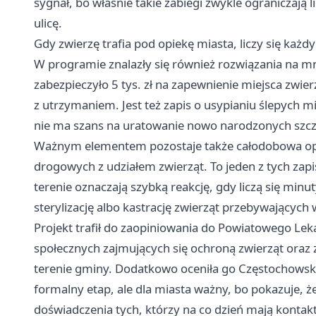
sygnał, bo właśnie takie zabiegi zwykle ograniczają 
ulicę.
Gdy zwierzę trafia pod opiekę miasta, liczy się każd
W programie znalazły się również rozwiązania na mni
zabezpieczyło 5 tys. zł na zapewnienie miejsca zw
z utrzymaniem. Jest też zapis o usypianiu ślepych 
nie ma szans na uratowanie nowo narodzonych szcze
Ważnym elementem pozostaje także całodobowa op
drogowych z udziałem zwierząt. To jeden z tych zapi
terenie oznaczają szybką reakcję, gdy liczą się mi
sterylizację albo kastrację zwierząt przebywających 
Projekt trafił do zaopiniowania do Powiatowego Lek
społecznych zajmujących się ochroną zwierząt oraz
terenie gminy. Dodatkowo oceniła go Częstochowska
formalny etap, ale dla miasta ważny, bo pokazuje, 
doświadczenia tych, którzy na co dzień mają kontakt