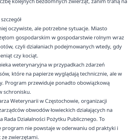
liczbę kolejnych bezdomnych zwierząt, zanim trafią na
y szczegół
ej oczywiste, ale potrzebne sytuacje. Miasto
ierzętom gospodarskim w gospodarstwie rolnym wraz
miotów, czyli działaniach podejmowanych wtedy, gdy
niąt czy kociąt.
ieka weterynaryjna w przypadkach zdarzeń
sów, które na papierze wyglądają technicznie, ale w
nuty. Program przewiduje ponadto obowiązkową
w schronisku.
arza Weterynarii w Częstochowie, organizacji
 zarządców obwodów łowieckich działających na
 Rada Działalności Pożytku Publicznego. To
że program nie powstaje w oderwaniu od praktyki i
 ze zwierzętami.