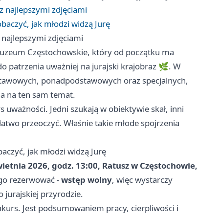
z najlepszymi zdjęciami
obaczyć, jak młodzi widzą Jurę
 najlepszymi zdjęciami
 Muzeum Częstochowskie, który od początku ma
do patrzenia uważniej na jurajski krajobraz 🌿. W
podstawowych, ponadpodstawowych oraz specjalnych,
ia na ten sam temat.
uważności. Jedni szukają w obiektywie skał, inni
ń łatwo przeoczyć. Właśnie takie młode spojrzenia
baczyć, jak młodzi widzą Jurę
ietnia 2026, godz. 13:00, Ratusz w Częstochowie,
ego rezerwować -
wstęp wolny
, więc wystarczy
 jurajskiej przyrodzie.
nkurs. Jest podsumowaniem pracy, cierpliwości i