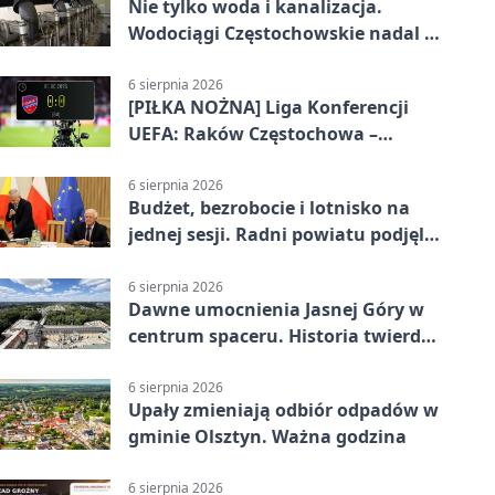
Nie tylko woda i kanalizacja.
Wodociągi Częstochowskie nadal w
systemie EMAS
6 sierpnia 2026
[PIŁKA NOŻNA] Liga Konferencji
UEFA: Raków Częstochowa –
Hammarby FF 0:0 w pierwszym
meczu III rundy eliminacji
6 sierpnia 2026
Budżet, bezrobocie i lotnisko na
jednej sesji. Radni powiatu podjęli
decyzje
6 sierpnia 2026
Dawne umocnienia Jasnej Góry w
centrum spaceru. Historia twierdzy
z nowej perspektywy
6 sierpnia 2026
Upały zmieniają odbiór odpadów w
gminie Olsztyn. Ważna godzina
6 sierpnia 2026