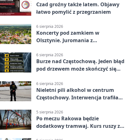
Czad groźny także latem. Objawy
łatwo pomylić z przegrzaniem
6 sierpnia 2026
Koncerty pod zamkiem w
Olsztynie. Juromania z
mappingiem i efektami
6 sierpnia 2026
Burze nad Częstochową. Jeden błąd
pod drzewem może skończyć się
tragedią
6 sierpnia 2026
Nieletni pili alkohol w centrum
Częstochowy. Interwencja trafiła
na policję
5 sierpnia 2026
Po meczu Rakowa będzie
dodatkowy tramwaj. Kurs ruszy ze
Stadionu Raków