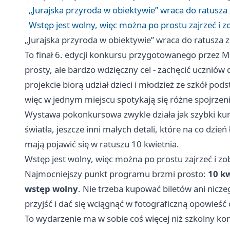
„Jurajska przyroda w obiektywie” wraca do ratusza 
Wstęp jest wolny, więc można po prostu zajrzeć i z
„Jurajska przyroda w obiektywie” wraca do ratusza z
To finał 6. edycji konkursu przygotowanego przez
prosty, ale bardzo wdzięczny cel - zachęcić uczniów 
projekcie biorą udział dzieci i młodzież ze szkół 
więc w jednym miejscu spotykają się różne spojrzen
Wystawa pokonkursowa zwykle działa jak szybki kurs 
światła, jeszcze inni małych detali, które na co dzie
mają pojawić się w ratuszu 10 kwietnia.
Wstęp jest wolny, więc można po prostu zajrzeć i zo
Najmocniejszy punkt programu brzmi prosto:
10 kw
wstęp wolny
. Nie trzeba kupować biletów ani nicz
przyjść i dać się wciągnąć w fotograficzną opowieść o
To wydarzenie ma w sobie coś więcej niż szkolny ko