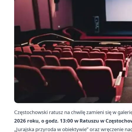
Częstochowski ratusz na chwilę zamieni się w galeri
2026 roku, o godz. 13:00 w Ratuszu w Częstocho
„Jurajska przyroda w obiektywie” oraz wręczenie n