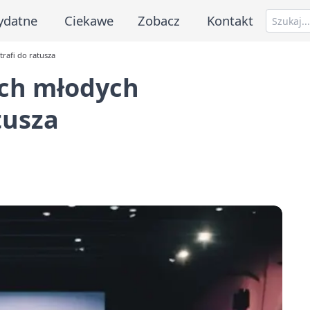
ydatne
Ciekawe
Zobacz
Kontakt
rafi do ratusza
ach młodych
tusza