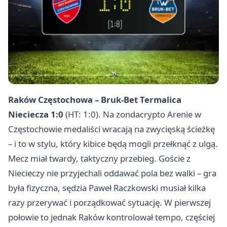
Raków Częstochowa – Bruk-Bet Termalica
Nieciecza 1:0
(HT: 1:0). Na zondacrypto Arenie w
Częstochowie medaliści wracają na zwycięską ścieżkę
– i to w stylu, który kibice będą mogli przełknąć z ulgą.
Mecz miał twardy, taktyczny przebieg. Goście z
Niecieczy nie przyjechali oddawać pola bez walki – gra
była fizyczna, sędzia Paweł Raczkowski musiał kilka
razy przerywać i porządkować sytuację. W pierwszej
połowie to jednak Raków kontrolował tempo, częściej