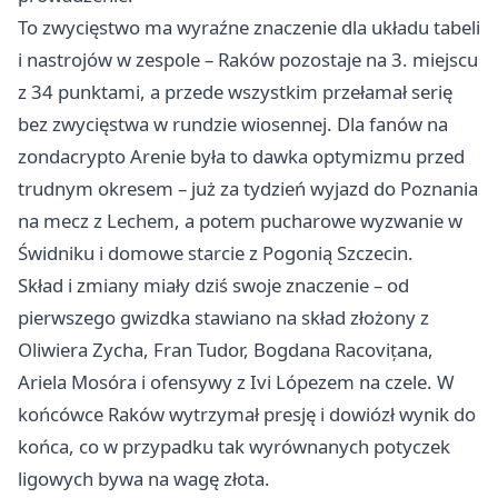
To zwycięstwo ma wyraźne znaczenie dla układu tabeli
i nastrojów w zespole – Raków pozostaje na 3. miejscu
z 34 punktami, a przede wszystkim przełamał serię
bez zwycięstwa w rundzie wiosennej. Dla fanów na
zondacrypto Arenie była to dawka optymizmu przed
trudnym okresem – już za tydzień wyjazd do
Poznania
na mecz z Lechem, a potem pucharowe wyzwanie w
Świdniku i domowe starcie z Pogonią
Szczecin
.
Skład i zmiany miały dziś swoje znaczenie – od
pierwszego gwizdka stawiano na skład złożony z
Oliwiera Zycha, Fran Tudor, Bogdana Racovițana,
Ariela Mosóra i ofensywy z Ivi Lópezem na czele. W
końcówce Raków wytrzymał presję i dowiózł wynik do
końca, co w przypadku tak wyrównanych potyczek
ligowych bywa na wagę złota.