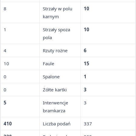
8
Strzały w polu
10
karnym
1
Strzały spoza
10
pola
4
Rzuty rożne
6
10
Faule
15
0
Spalone
1
0
Żółte kartki
3
5
Interwencje
3
bramkarza
410
Liczba podań
337