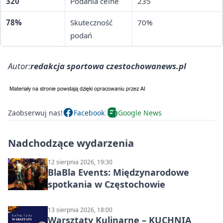
320
Podania celne
235
78%
Skuteczność
70%
podań
Autor:
redakcja sportowa czestochowanews.pl
Zaobserwuj nas!
Facebook
Google News
Nadchodzące wydarzenia
12 sierpnia 2026, 19:30
BlaBla Events: Międzynarodowe
spotkania w Częstochowie
13 sierpnia 2026, 18:00
Warsztaty Kulinarne – KUCHNIA