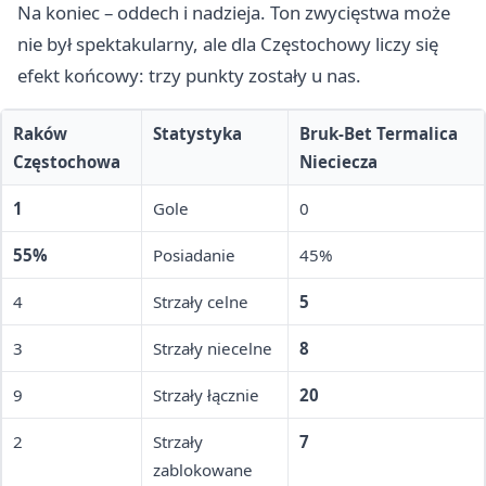
Na koniec – oddech i nadzieja. Ton zwycięstwa może
nie był spektakularny, ale dla Częstochowy liczy się
efekt końcowy: trzy punkty zostały u nas.
Raków
Statystyka
Bruk-Bet Termalica
Częstochowa
Nieciecza
1
Gole
0
55%
Posiadanie
45%
4
Strzały celne
5
3
Strzały niecelne
8
9
Strzały łącznie
20
2
Strzały
7
zablokowane