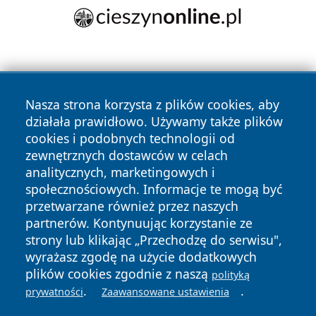
Nasza strona korzysta z plików cookies, aby
działała prawidłowo. Używamy także plików
cookies i podobnych technologii od
Copyright © 2026 czestochowanews.pl Wszystkie prawa
zewnętrznych dostawców w celach
zastrzeżone.
analitycznych, marketingowych i
społecznościowych. Informacje te mogą być
przetwarzane również przez naszych
Polityka
Polityka
News
Autorzy
partnerów. Kontynuując korzystanie ze
Prywatności
Cookies
strony lub klikając „Przechodzę do serwisu",
wyrażasz zgodę na użycie dodatkowych
cześć
plików cookies zgodnie z naszą
polityką
.
.
prywatności
Zaawansowane ustawienia